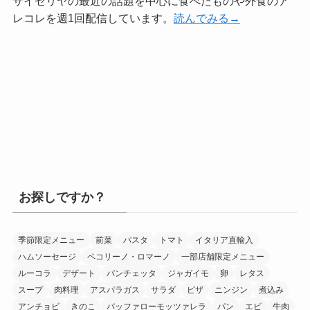
サイゼリヤの最近の話題を中心に食べたものや外食のア
レコレを週1回配信しています。
読んでみる→
お探しですか？
季節限定メニュー
前菜
パスタ
トマト
イタリア直輸入
ハムソーセージ
ペコリーノ・ロマーノ
一部店舗限定メニュー
ルーコラ
デザート
パンチェッタ
ジャガイモ
卵
レタス
スープ
肉料理
アスパラガス
サラダ
ピザ
ニンジン
煮込み
アンチョビ
きのこ
バッファローモッツァレラ
パン
エビ
牛肉