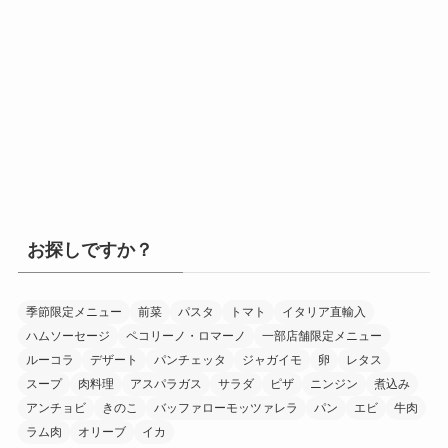
お探しですか？
季節限定メニュー
前菜
パスタ
トマト
イタリア直輸入
ハムソーセージ
ペコリーノ・ロマーノ
一部店舗限定メニュー
ルーコラ
デザート
パンチェッタ
ジャガイモ
卵
レタス
スープ
肉料理
アスパラガス
サラダ
ピザ
ニンジン
煮込み
アンチョビ
きのこ
バッファローモッツァレラ
パン
エビ
牛肉
ラム肉
オリーブ
イカ