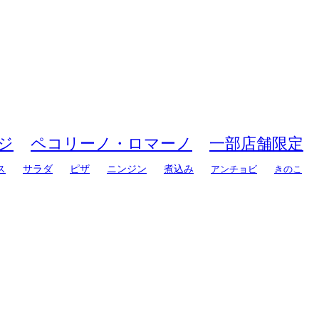
ジ
ペコリーノ・ロマーノ
一部店舗限定
ス
サラダ
ピザ
ニンジン
煮込み
アンチョビ
きのこ