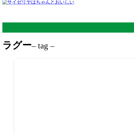
ラグー
– tag –