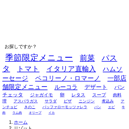
お探しですか？
季節限定メニュー
前菜
パス
タ
トマト
イタリア直輸入
ハムソ
ーセージ
ペコリーノ・ロマーノ
一部店
舗限定メニュー
ルーコラ
デザート
パン
チェッタ
ジャガイモ
卵
レタス
スープ
肉料
理
アスパラガス
サラダ
ピザ
ニンジン
煮込み
ア
ンチョビ
きのこ
バッファローモッツァレラ
パン
エビ
牛
肉
ラム肉
オリーブ
イカ
ホーム
リゾット