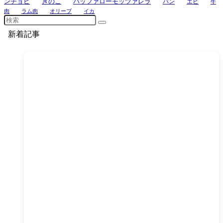
ンチョビ
きのこ
バッファローモッツァレラ
パン
エビ
牛
肉
ラム肉
オリーブ
イカ
新着記事