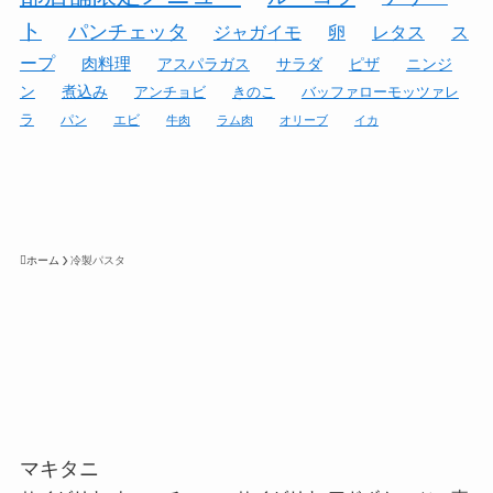
ト
パンチェッタ
ジャガイモ
卵
レタス
ス
ープ
肉料理
アスパラガス
サラダ
ピザ
ニンジ
ン
煮込み
アンチョビ
きのこ
バッファローモッツァレ
ラ
パン
エビ
牛肉
ラム肉
オリーブ
イカ
ホーム
冷製パスタ
マキタニ