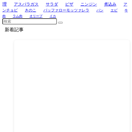
理
アスパラガス
サラダ
ピザ
ニンジン
煮込み
ア
ンチョビ
きのこ
バッファローモッツァレラ
パン
エビ
牛
肉
ラム肉
オリーブ
イカ
新着記事