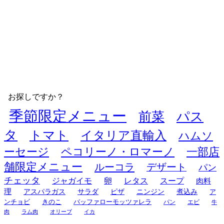
お探しですか？
季節限定メニュー
前菜
パス
タ
トマト
イタリア直輸入
ハムソ
ーセージ
ペコリーノ・ロマーノ
一部店
舗限定メニュー
ルーコラ
デザート
パン
チェッタ
ジャガイモ
卵
レタス
スープ
肉料
理
アスパラガス
サラダ
ピザ
ニンジン
煮込み
ア
ンチョビ
きのこ
バッファローモッツァレラ
パン
エビ
牛
肉
ラム肉
オリーブ
イカ