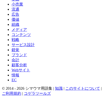
小売業
流通
広告
価値
組織
メディア
コンテンツ
戦略
サービス設計
錯覚
ブランド
会計
顧客分析
Webサイト
情報
EC
© 2014 -
2026
シマウマ用語集 |
知識
|
このサイトについて
|
ご利用規約
|
コゲラツールズ