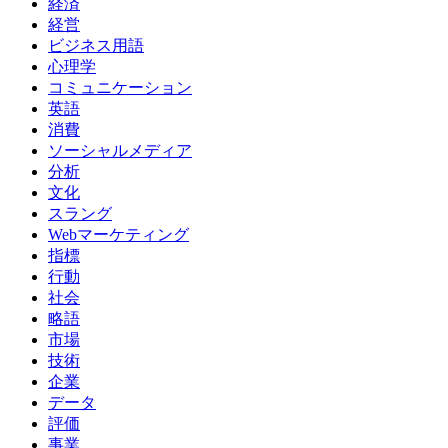
経済
経営
ビジネス用語
心理学
コミュニケーション
英語
消費
ソーシャルメディア
分析
文化
スラング
Webマーケティング
指標
行動
社会
略語
市場
技術
企業
データ
評価
事業