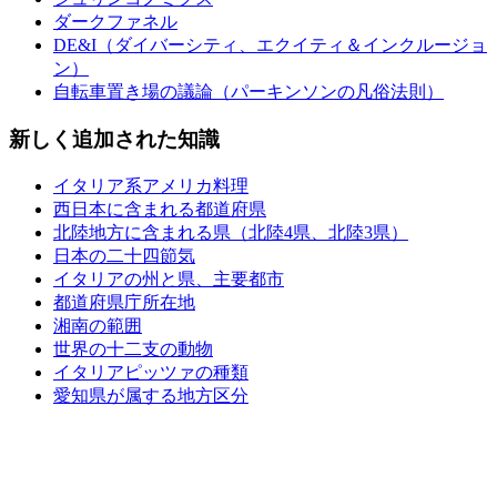
ダークファネル
DE&I（ダイバーシティ、エクイティ＆インクルージョ
ン）
自転車置き場の議論（パーキンソンの凡俗法則）
新しく追加された知識
イタリア系アメリカ料理
西日本に含まれる都道府県
北陸地方に含まれる県（北陸4県、北陸3県）
日本の二十四節気
イタリアの州と県、主要都市
都道府県庁所在地
湘南の範囲
世界の十二支の動物
イタリアピッツァの種類
愛知県が属する地方区分