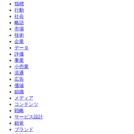
指標
行動
社会
略語
市場
技術
企業
データ
評価
事業
小売業
流通
広告
価値
組織
メディア
コンテンツ
戦略
サービス設計
錯覚
ブランド