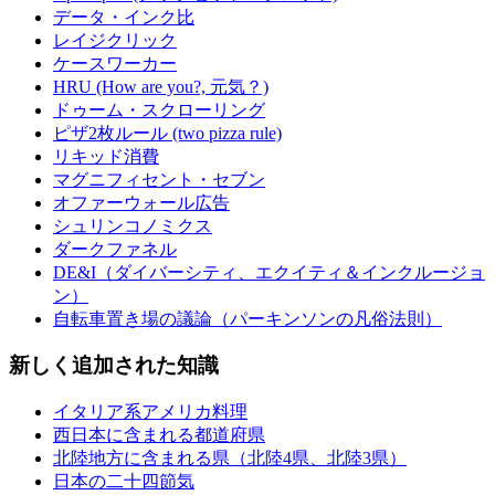
データ・インク比
レイジクリック
ケースワーカー
HRU (How are you?, 元気？)
ドゥーム・スクローリング
ピザ2枚ルール (two pizza rule)
リキッド消費
マグニフィセント・セブン
オファーウォール広告
シュリンコノミクス
ダークファネル
DE&I（ダイバーシティ、エクイティ＆インクルージョ
ン）
自転車置き場の議論（パーキンソンの凡俗法則）
新しく追加された知識
イタリア系アメリカ料理
西日本に含まれる都道府県
北陸地方に含まれる県（北陸4県、北陸3県）
日本の二十四節気