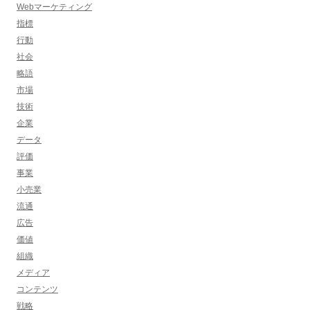
Webマーケティング
指標
行動
社会
略語
市場
技術
企業
データ
評価
事業
小売業
流通
広告
価値
組織
メディア
コンテンツ
戦略