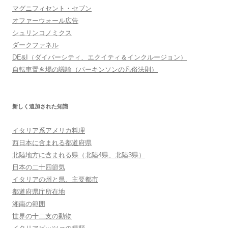
マグニフィセント・セブン
オファーウォール広告
シュリンコノミクス
ダークファネル
DE&I（ダイバーシティ、エクイティ＆インクルージョン）
自転車置き場の議論（パーキンソンの凡俗法則）
新しく追加された知識
イタリア系アメリカ料理
西日本に含まれる都道府県
北陸地方に含まれる県（北陸4県、北陸3県）
日本の二十四節気
イタリアの州と県、主要都市
都道府県庁所在地
湘南の範囲
世界の十二支の動物