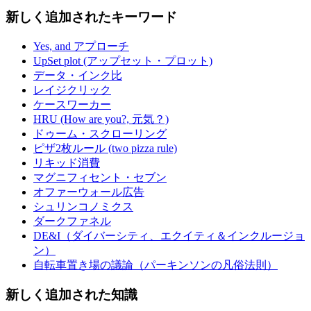
新しく追加されたキーワード
Yes, and アプローチ
UpSet plot (アップセット・プロット)
データ・インク比
レイジクリック
ケースワーカー
HRU (How are you?, 元気？)
ドゥーム・スクローリング
ピザ2枚ルール (two pizza rule)
リキッド消費
マグニフィセント・セブン
オファーウォール広告
シュリンコノミクス
ダークファネル
DE&I（ダイバーシティ、エクイティ＆インクルージョ
ン）
自転車置き場の議論（パーキンソンの凡俗法則）
新しく追加された知識