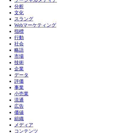
ソーシャルメディア
分析
文化
スラング
Webマーケティング
指標
行動
社会
略語
市場
技術
企業
データ
評価
事業
小売業
流通
広告
価値
組織
メディア
コンテンツ