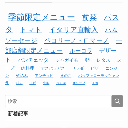
季節限定メニュー
前菜
パス
タ
トマト
イタリア直輸入
ハム
ソーセージ
ペコリーノ・ロマーノ
一
部店舗限定メニュー
ルーコラ
デザー
ト
パンチェッタ
ジャガイモ
卵
レタス
ス
ープ
肉料理
アスパラガス
サラダ
ピザ
ニンジ
ン
煮込み
アンチョビ
きのこ
バッファローモッツァレ
ラ
パン
エビ
牛肉
ラム肉
オリーブ
イカ
新着記事