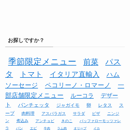
お探しですか？
季節限定メニュー
前菜
パス
タ
トマト
イタリア直輸入
ハム
ソーセージ
ペコリーノ・ロマーノ
一
部店舗限定メニュー
ルーコラ
デザー
ト
パンチェッタ
ジャガイモ
卵
レタス
ス
ープ
肉料理
アスパラガス
サラダ
ピザ
ニンジ
ン
煮込み
アンチョビ
きのこ
バッファローモッツァレ
ラ
パン
エビ
牛肉
ラム肉
オリーブ
イカ