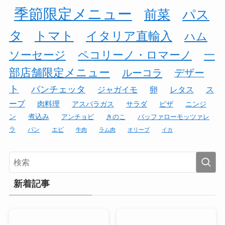
季節限定メニュー
前菜
パス
タ
トマト
イタリア直輸入
ハム
ソーセージ
ペコリーノ・ロマーノ
一
部店舗限定メニュー
ルーコラ
デザー
ト
パンチェッタ
ジャガイモ
卵
レタス
ス
ープ
肉料理
アスパラガス
サラダ
ピザ
ニンジ
ン
煮込み
アンチョビ
きのこ
バッファローモッツァレ
ラ
パン
エビ
牛肉
ラム肉
オリーブ
イカ
新着記事