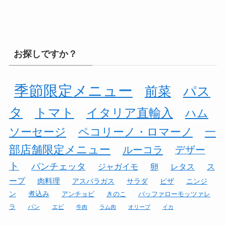
お探しですか？
季節限定メニュー
前菜
パス
タ
トマト
イタリア直輸入
ハム
ソーセージ
ペコリーノ・ロマーノ
一
部店舗限定メニュー
ルーコラ
デザー
ト
パンチェッタ
ジャガイモ
卵
レタス
ス
ープ
肉料理
アスパラガス
サラダ
ピザ
ニンジ
ン
煮込み
アンチョビ
きのこ
バッファローモッツァレ
ラ
パン
エビ
牛肉
ラム肉
オリーブ
イカ