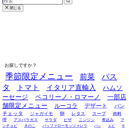
閉じる
お探しですか？
季節限定メニュー
前菜
パス
タ
トマト
イタリア直輸入
ハムソ
ーセージ
ペコリーノ・ロマーノ
一部店
舗限定メニュー
ルーコラ
デザート
パン
チェッタ
ジャガイモ
卵
レタス
スープ
肉料
理
アスパラガス
サラダ
ピザ
ニンジン
煮込み
ア
ンチョビ
きのこ
バッファローモッツァレラ
パン
エビ
牛