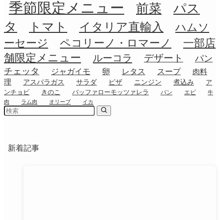
季節限定メニュー
前菜
パス
タ
トマト
イタリア直輸入
ハムソ
ーセージ
ペコリーノ・ロマーノ
一部店
舗限定メニュー
ルーコラ
デザート
パン
チェッタ
ジャガイモ
卵
レタス
スープ
肉料
理
アスパラガス
サラダ
ピザ
ニンジン
煮込み
ア
ンチョビ
きのこ
バッファローモッツァレラ
パン
エビ
牛
肉
ラム肉
オリーブ
イカ
新着記事