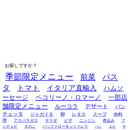
お探しですか？
季節限定メニュー
前菜
パス
タ
トマト
イタリア直輸入
ハムソ
ーセージ
ペコリーノ・ロマーノ
一部店
舗限定メニュー
ルーコラ
デザート
パン
チェッタ
ジャガイモ
卵
レタス
スープ
肉料
理
アスパラガス
サラダ
ピザ
ニンジン
煮込み
ア
ンチョビ
きのこ
バッファローモッツァレラ
パン
エビ
牛