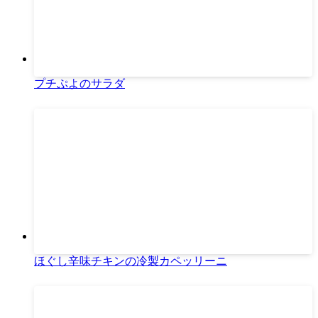
プチぷよのサラダ
ほぐし辛味チキンの冷製カペッリーニ