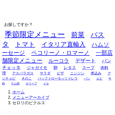
お探しですか？
季節限定メニュー
前菜
パス
タ
トマト
イタリア直輸入
ハムソ
ーセージ
ペコリーノ・ロマーノ
一部店
舗限定メニュー
ルーコラ
デザート
パン
チェッタ
ジャガイモ
卵
レタス
スープ
肉料
理
アスパラガス
サラダ
ピザ
ニンジン
煮込み
ア
ンチョビ
きのこ
バッファローモッツァレラ
パン
エビ
牛
肉
ラム肉
オリーブ
イカ
ホーム
メニューアーカイブ
セロリのピクルス