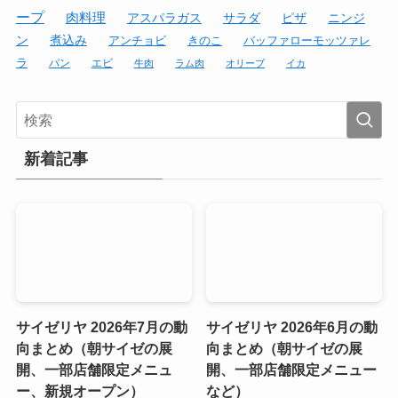
ープ
肉料理
アスパラガス
サラダ
ピザ
ニンジ
ン
煮込み
アンチョビ
きのこ
バッファローモッツァレ
ラ
パン
エビ
牛肉
ラム肉
オリーブ
イカ
新着記事
サイゼリヤ 2026年7月の動
サイゼリヤ 2026年6月の動
向まとめ（朝サイゼの展
向まとめ（朝サイゼの展
開、一部店舗限定メニュ
開、一部店舗限定メニュー
ー、新規オープン）
など）