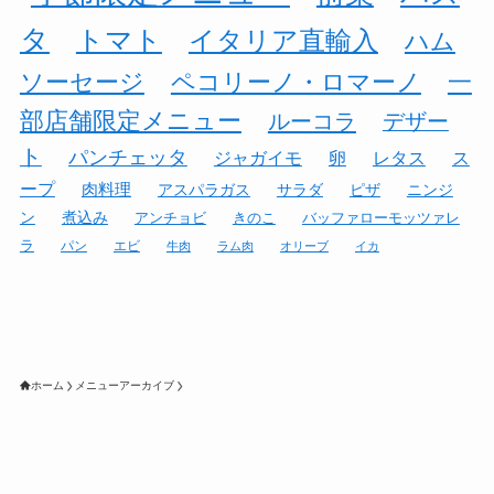
タ
トマト
イタリア直輸入
ハム
ソーセージ
ペコリーノ・ロマーノ
一
部店舗限定メニュー
ルーコラ
デザー
ト
パンチェッタ
ジャガイモ
卵
レタス
ス
ープ
肉料理
アスパラガス
サラダ
ピザ
ニンジ
ン
煮込み
アンチョビ
きのこ
バッファローモッツァレ
ラ
パン
エビ
牛肉
ラム肉
オリーブ
イカ
ホーム
メニューアーカイブ