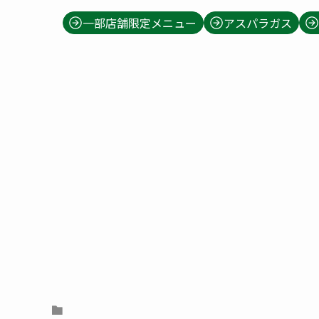
一部店舗限定メニュー
アスパラガス