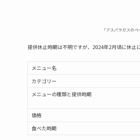
「アスパラガスのペ
提供休止時期は不明ですが、2024年2月頃に休止
メニュー名
カテゴリー
メニューの種類と提供時期
価格
食べた時期