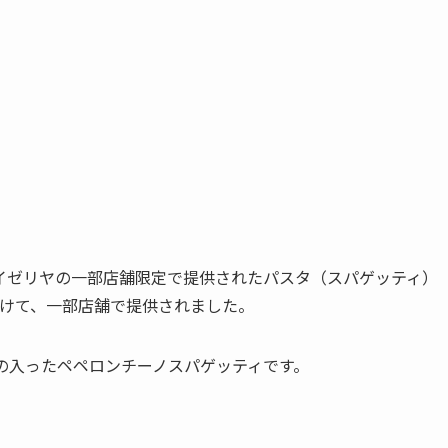
イゼリヤの一部店舗限定で提供されたパスタ（スパゲッティ）
にかけて、一部店舗で提供されました。
の入ったペペロンチーノスパゲッティです。