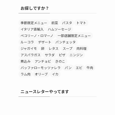
お探しですか？
季節限定メニュー
前菜
パスタ
トマト
イタリア直輸入
ハムソーセージ
ペコリーノ・ロマーノ
一部店舗限定メニュー
ルーコラ
デザート
パンチェッタ
ジャガイモ
卵
レタス
スープ
肉料理
アスパラガス
サラダ
ピザ
ニンジン
煮込み
アンチョビ
きのこ
バッファローモッツァレラ
パン
エビ
牛肉
ラム肉
オリーブ
イカ
ニュースレターやってます