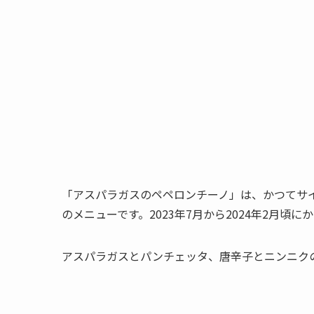
「アスパラガスのペペロンチーノ」は、かつてサ
のメニューです。2023年7月から2024年2月頃
アスパラガスとパンチェッタ、唐辛子とニンニク