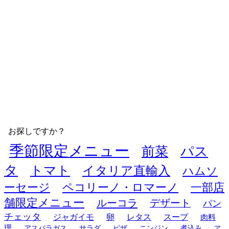
お探しですか？
季節限定メニュー
前菜
パス
タ
トマト
イタリア直輸入
ハムソ
ーセージ
ペコリーノ・ロマーノ
一部店
舗限定メニュー
ルーコラ
デザート
パン
チェッタ
ジャガイモ
卵
レタス
スープ
肉料
理
アスパラガス
サラダ
ピザ
ニンジン
煮込み
ア