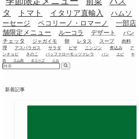
季節限定メニュー
前菜
パス
タ
トマト
イタリア直輸入
ハムソ
ーセージ
ペコリーノ・ロマーノ
一部店
舗限定メニュー
ルーコラ
デザート
パン
チェッタ
ジャガイモ
卵
レタス
スープ
肉料
理
アスパラガス
サラダ
ピザ
ニンジン
煮込み
ア
ンチョビ
きのこ
バッファローモッツァレラ
パン
エビ
牛
肉
ラム肉
オリーブ
イカ
新着記事