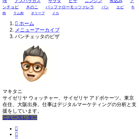
理
アスパラガス
サラダ
ピザ
ニンジン
煮込み
ア
ンチョビ
きのこ
バッファローモッツァレラ
パン
エビ
牛
肉
ラム肉
オリーブ
イカ
ホーム
メニューアーカイブ
パンチェッタのピザ
マキタニ
サイゼリヤ ウォッチャー、サイゼリヤ アドボケーツ。東京
在住、大阪出身。仕事はデジタルマーケティングの分析と支
援をしています。
ニュースレター