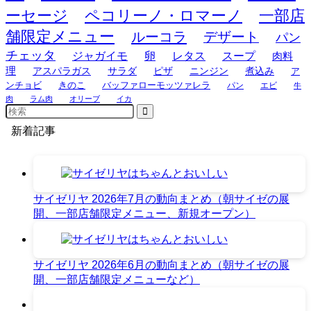
ーセージ
ペコリーノ・ロマーノ
一部店
舗限定メニュー
ルーコラ
デザート
パン
チェッタ
ジャガイモ
卵
レタス
スープ
肉料
理
アスパラガス
サラダ
ピザ
ニンジン
煮込み
ア
ンチョビ
きのこ
バッファローモッツァレラ
パン
エビ
牛
肉
ラム肉
オリーブ
イカ
新着記事
サイゼリヤ 2026年7月の動向まとめ（朝サイゼの展
開、一部店舗限定メニュー、新規オープン）
サイゼリヤ 2026年6月の動向まとめ（朝サイゼの展
開、一部店舗限定メニューなど）