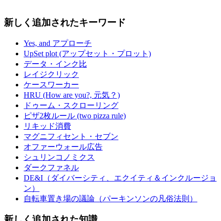
新しく追加されたキーワード
Yes, and アプローチ
UpSet plot (アップセット・プロット)
データ・インク比
レイジクリック
ケースワーカー
HRU (How are you?, 元気？)
ドゥーム・スクローリング
ピザ2枚ルール (two pizza rule)
リキッド消費
マグニフィセント・セブン
オファーウォール広告
シュリンコノミクス
ダークファネル
DE&I（ダイバーシティ、エクイティ＆インクルージョ
ン）
自転車置き場の議論（パーキンソンの凡俗法則）
新しく追加された知識