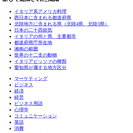
イタリア系アメリカ料理
西日本に含まれる都道府県
北陸地方に含まれる県（北陸4県、北陸3県）
日本の二十四節気
イタリアの州と県、主要都市
都道府県庁所在地
湘南の範囲
世界の十二支の動物
イタリアピッツァの種類
愛知県が属する地方区分
マーケティング
ビジネス
経済
経営
ビジネス用語
心理学
コミュニケーション
英語
消費