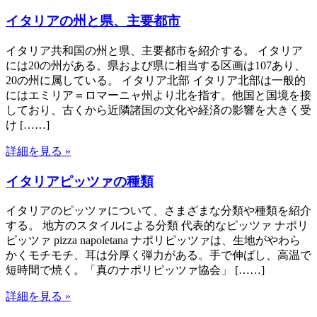
イタリアの州と県、主要都市
イタリア共和国の州と県、主要都市を紹介する。 イタリア
には20の州がある。県および県に相当する区画は107あり、
20の州に属している。 イタリア北部 イタリア北部は一般的
にはエミリア＝ロマーニャ州より北を指す。他国と国境を接
しており、古くから近隣諸国の文化や経済の影響を大きく受
け [……]
詳細を見る »
イタリアピッツァの種類
イタリアのピッツァについて、さまざまな分類や種類を紹介
する。 地方のスタイルによる分類 代表的なピッツァ ナポリ
ピッツァ pizza napoletana ナポリピッツァは、生地がやわら
かくモチモチ、耳は分厚く弾力がある。手で伸ばし、高温で
短時間で焼く。「真のナポリピッツァ協会」 [……]
詳細を見る »