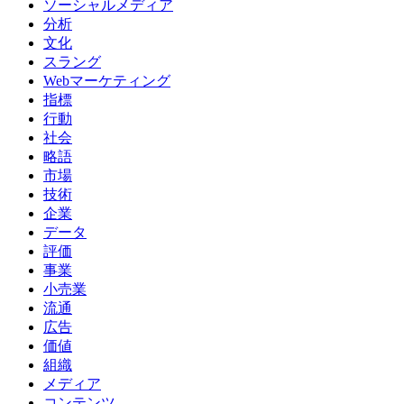
ソーシャルメディア
分析
文化
スラング
Webマーケティング
指標
行動
社会
略語
市場
技術
企業
データ
評価
事業
小売業
流通
広告
価値
組織
メディア
コンテンツ