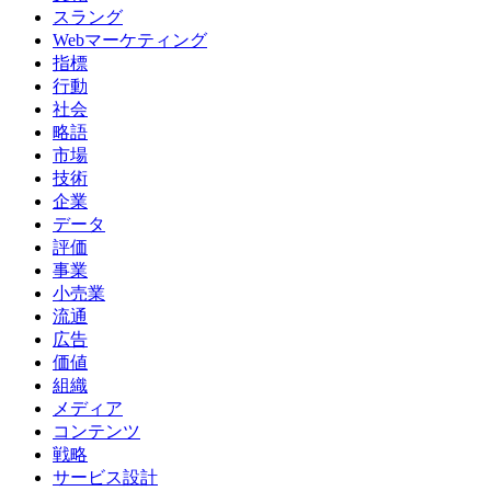
スラング
Webマーケティング
指標
行動
社会
略語
市場
技術
企業
データ
評価
事業
小売業
流通
広告
価値
組織
メディア
コンテンツ
戦略
サービス設計