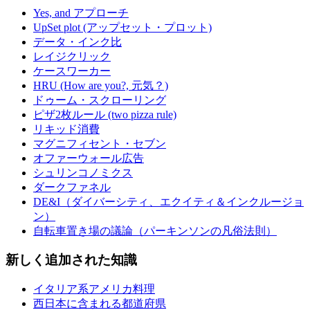
Yes, and アプローチ
UpSet plot (アップセット・プロット)
データ・インク比
レイジクリック
ケースワーカー
HRU (How are you?, 元気？)
ドゥーム・スクローリング
ピザ2枚ルール (two pizza rule)
リキッド消費
マグニフィセント・セブン
オファーウォール広告
シュリンコノミクス
ダークファネル
DE&I（ダイバーシティ、エクイティ＆インクルージョ
ン）
自転車置き場の議論（パーキンソンの凡俗法則）
新しく追加された知識
イタリア系アメリカ料理
西日本に含まれる都道府県