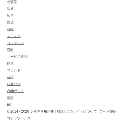
小売業
流通
広告
価値
組織
メディア
コンテンツ
戦略
サービス設計
錯覚
ブランド
会計
顧客分析
Webサイト
情報
EC
© 2014 -
2026
シマウマ用語集 |
知識
|
このサイトについて
|
ご利用規約
|
コゲラツールズ