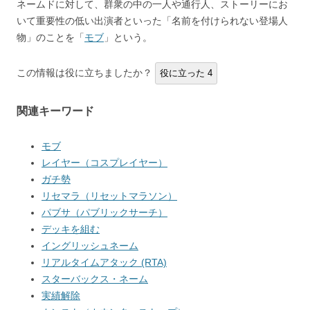
ネームドに対して、群衆の中の一人や通行人、ストーリーにお
いて重要性の低い出演者といった「名前を付けられない登場人
物」のことを「
モブ
」という。
この情報は役に立ちましたか？
役に立った
4
関連キーワード
モブ
レイヤー（コスプレイヤー）
ガチ勢
リセマラ（リセットマラソン）
パブサ（パブリックサーチ）
デッキを組む
イングリッシュネーム
リアルタイムアタック (RTA)
スターバックス・ネーム
実績解除