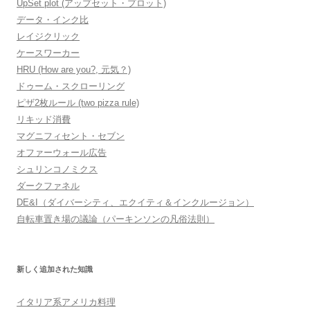
UpSet plot (アップセット・プロット)
データ・インク比
レイジクリック
ケースワーカー
HRU (How are you?, 元気？)
ドゥーム・スクローリング
ピザ2枚ルール (two pizza rule)
リキッド消費
マグニフィセント・セブン
オファーウォール広告
シュリンコノミクス
ダークファネル
DE&I（ダイバーシティ、エクイティ＆インクルージョン）
自転車置き場の議論（パーキンソンの凡俗法則）
新しく追加された知識
イタリア系アメリカ料理