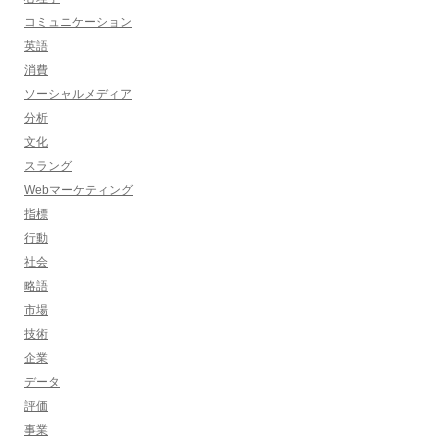
コミュニケーション
英語
消費
ソーシャルメディア
分析
文化
スラング
Webマーケティング
指標
行動
社会
略語
市場
技術
企業
データ
評価
事業