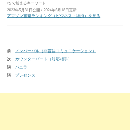
ね
で始まるキーワード
2023年5月31日公開 / 2024年6月18日更新
アマゾン書籍ランキング（ビジネス・経済）を見る
投
前：
ノンバーバル（非言語コミュニケーション）
稿
次：
カウンターパート（対応相手）
ナ
隣：
バニラ
ビ
隣：
プレゼンス
ゲ
ー
シ
ョ
ン