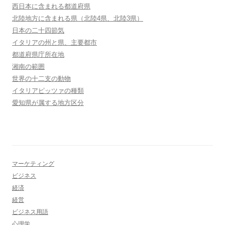
西日本に含まれる都道府県
北陸地方に含まれる県（北陸4県、北陸3県）
日本の二十四節気
イタリアの州と県、主要都市
都道府県庁所在地
湘南の範囲
世界の十二支の動物
イタリアピッツァの種類
愛知県が属する地方区分
マーケティング
ビジネス
経済
経営
ビジネス用語
心理学