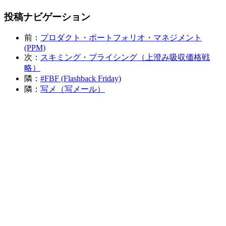
投稿ナビゲーション
前：
プロダクト・ポートフォリオ・マネジメント
(PPM)
次：
スキミング・プライシング（上澄み吸収価格戦
略）
隣：
#FBF (Flashback Friday)
隣：
写メ（写メール）