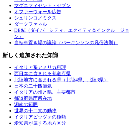
マグニフィセント・セブン
オファーウォール広告
シュリンコノミクス
ダークファネル
DE&I（ダイバーシティ、エクイティ＆インクルージョ
ン）
自転車置き場の議論（パーキンソンの凡俗法則）
新しく追加された知識
イタリア系アメリカ料理
西日本に含まれる都道府県
北陸地方に含まれる県（北陸4県、北陸3県）
日本の二十四節気
イタリアの州と県、主要都市
都道府県庁所在地
湘南の範囲
世界の十二支の動物
イタリアピッツァの種類
愛知県が属する地方区分