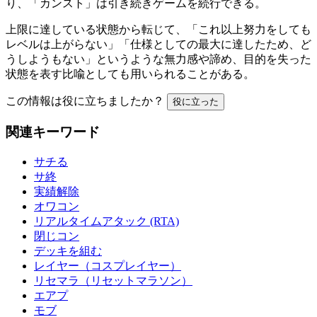
り、「カンスト」は引き続きゲームを続行できる。
上限に達している状態から転じて、「これ以上努力をしても
レベルは上がらない」「仕様としての最大に達したため、ど
うしようもない」というような無力感や諦め、目的を失った
状態を表す比喩としても用いられることがある。
この情報は役に立ちましたか？
役に立った
関連キーワード
サチる
サ終
実績解除
オワコン
リアルタイムアタック (RTA)
閉じコン
デッキを組む
レイヤー（コスプレイヤー）
リセマラ（リセットマラソン）
エアプ
モブ