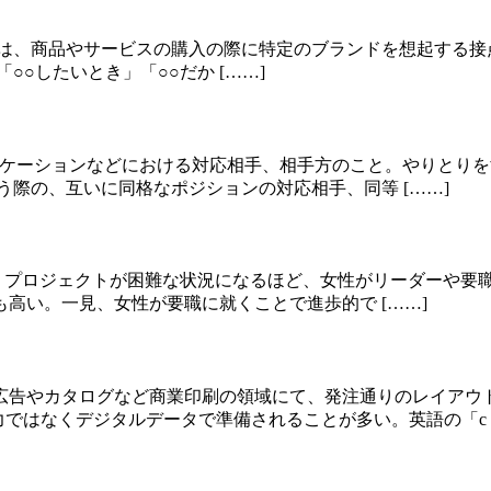
int, CEP）とは、商品やサービスの購入の際に特定のブランドを想
○したいとき」「○○だか [……]
やコミュニケーションなどにおける対応相手、相手方のこと。やり
う際の、互いに同格なポジションの対応相手、同等 [……]
低迷したりプロジェクトが困難な状況になるほど、女性がリーダー
高い。一見、女性が要職に就くことで進歩的で [……]
広告やカタログなど商業印刷の領域にて、発注通りのレイアウ
ではなくデジタルデータで準備されることが多い。英語の「c [