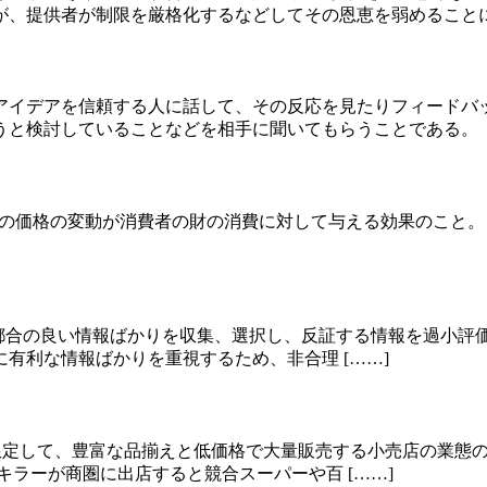
、提供者が制限を厳格化するなどしてその恩恵を弱めることに対
アイデアを信頼する人に話して、その反応を見たりフィードバ
と検討していることなどを相手に聞いてもらうことである。「反
た場合、財の価格の変動が消費者の財の消費に対して与える効果の
の主張や思考に都合の良い情報ばかりを収集、選択し、反証する情報を
有利な情報ばかりを重視するため、非合理 [……]
分野の商品に限定して、豊富な品揃えと低価格で大量販売する小売店
ラーが商圏に出店すると競合スーパーや百 [……]