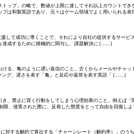
ストップ」の略で、数値が上限に達してそれ以上カウントでき
プは和製英語であり、元々はゲーム領域でよく用いられる表現で
顧客の事業を支援して成功に導くことで、それにより自社の提供する
達成するために積極的に関与し、課題解決に [……]
る、亀のように遅い返信のこと。古くからメールやチャット、電子
ング。遅さを表す「亀」と反応や返答を表す英語「 [……]
引き、禁止に背く行動をしてしまう心理効果のこと。例えば「
制限、侵害された際に、反発した態度をとって自由を回復しよう 
te）とは、顧客に対する解約で算出する「チャーンレート（解約率）