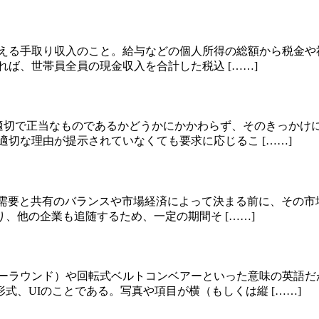
意志で自由に使える手取り収入のこと。給与などの個人所得の総額から
ば、世帯員全員の現金収入を合計した税込 [……]
けの道理が適切で正当なものであるかどうかにかかわらず、そのきっ
適切な理由が提示されていなくても要求に応じるこ [……]
ービスの価格が需要と共有のバランスや市場経済によって決まる前に
、他の企業も追随するため、一定の期間そ [……]
リーゴーラウンド）や回転式ベルトコンベアーといった意味の英語
、UIのことである。写真や項目が横（もしくは縦 [……]