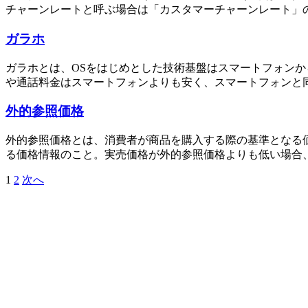
チャーンレートと呼ぶ場合は「カスタマーチャーンレート」のこ
ガラホ
ガラホとは、OSをはじめとした技術基盤はスマートフォン
や通話料金はスマートフォンよりも安く、スマートフォンと同様
外的参照価格
外的参照価格とは、消費者が商品を購入する際の基準となる
る価格情報のこと。実売価格が外的参照価格よりも低い場合、
1
2
次へ
投
稿
の
ペ
ー
ジ