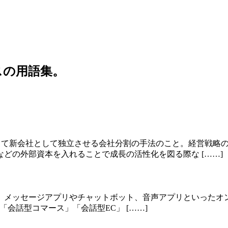
スの用語集。
切り出して新会社として独立させる会社分割の手法のこと。経営戦
どの外部資本を入れることで成長の活性化を図る際な [……]
mmerce）とは、メッセージアプリやチャットボット、音声アプリと
会話型コマース」「会話型EC」 [……]