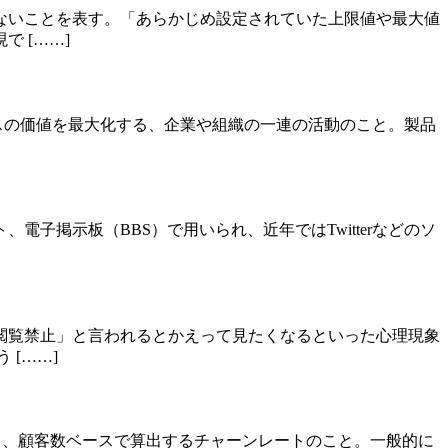
ないことを表す。「あらかじめ設定されていた上限値や最大値
 [……]
サービスの価値を最大化する、企業や組織の一連の活動のこと。製品
掲示板（BBS）で用いられ、近年ではTwitterなどのソ
閲覧禁止」と言われるとかえって見たくなるといった心理現象
[……]
」のうち、顧客数ベースで算出するチャーンレートのこと。一般的に