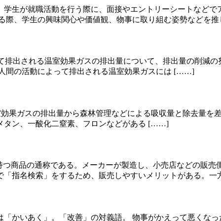
。学生が就職活動を行う際に、面接やエントリーシートなどで
る際、学生の興味関心や価値観、物事に取り組む姿勢などを推し 
活動によって排出される温室効果ガスの排出量について、排出量の
間の活動によって排出される温室効果ガスには [……]
、地球上の温室効果ガスの排出量から森林管理などによる吸収量と除
タン、一酸化二窒素、フロンなどがある [……]
持つ商品の通称である。メーカーが製造し、小売店などの販売
「指名検索」をするため、販売しやすいメリットがある。一方 
は「かいあく」。「改善」の対義語。 物事がかえって悪くなっ