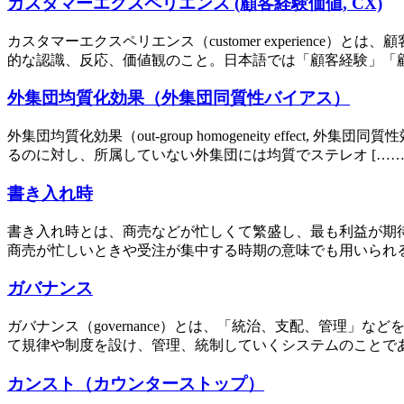
カスタマーエクスペリエンス (顧客経験価値, CX)
カスタマーエクスペリエンス（customer experien
的な認識、反応、価値観のこと。日本語では「顧客経験」「顧
外集団均質化効果（外集団同質性バイアス）
外集団均質化効果（out-group homogeneity effect,
るのに対し、所属していない外集団には均質でステレオ [……
書き入れ時
書き入れ時とは、商売などが忙しくて繁盛し、最も利益が期
商売が忙しいときや受注が集中する時期の意味でも用いられる
ガバナンス
ガバナンス（governance）とは、「統治、支配、管理
て規律や制度を設け、管理、統制していくシステムのことであ
カンスト（カウンターストップ）