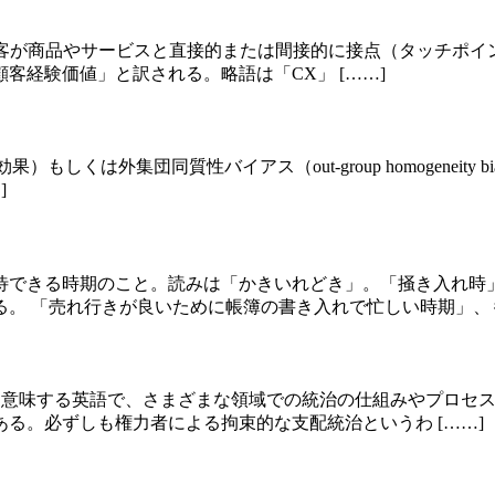
ce）とは、顧客が商品やサービスと直接的または間接的に接点（タ
客経験価値」と訳される。略語は「CX」 [……]
 外集団同質性効果）もしくは外集団同質性バイアス（out-group homo
]
待できる時期のこと。読みは「かきいれどき」。「掻き入れ時」
。 「売れ行きが良いために帳簿の書き入れで忙しい時期」、も 
」などを意味する英語で、さまざまな領域での統治の仕組みやプロ
る。必ずしも権力者による拘束的な支配統治というわ [……]