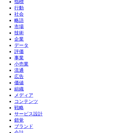
指標
行動
社会
略語
市場
技術
企業
データ
評価
事業
小売業
流通
広告
価値
組織
メディア
コンテンツ
戦略
サービス設計
錯覚
ブランド
会計