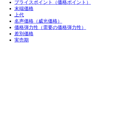
プライスポイント（価格ポイント）
末端価格
上代
名声価格（威光価格）
価格弾力性（需要の価格弾力性）
差別価格
実売期