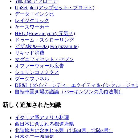
Yes, and アプローチ
UpSet plot (アップセット・プロット)
データ・インク比
レイジクリック
ケースワーカー
HRU (How are you?, 元気？)
ドゥーム・スクローリング
ピザ2枚ルール (two pizza rule)
リキッド消費
マグニフィセント・セブン
オファーウォール広告
シュリンコノミクス
ダークファネル
DE&I（ダイバーシティ、エクイティ＆インクルージョ
自転車置き場の議論（パーキンソンの凡俗法則）
新しく追加された知識
イタリア系アメリカ料理
西日本に含まれる都道府県
北陸地方に含まれる県（北陸4県、北陸3県）
日本の二十四節気