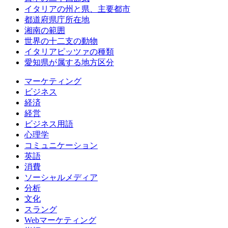
イタリアの州と県、主要都市
都道府県庁所在地
湘南の範囲
世界の十二支の動物
イタリアピッツァの種類
愛知県が属する地方区分
マーケティング
ビジネス
経済
経営
ビジネス用語
心理学
コミュニケーション
英語
消費
ソーシャルメディア
分析
文化
スラング
Webマーケティング