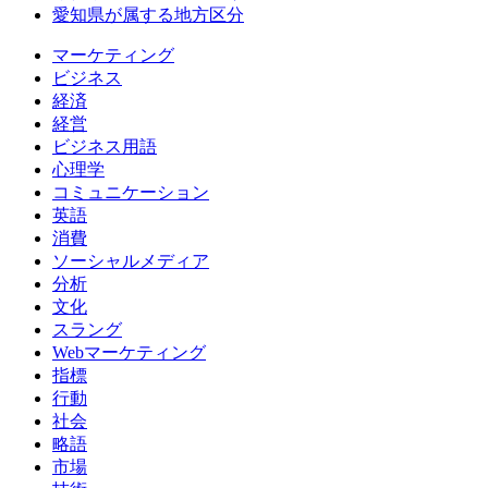
愛知県が属する地方区分
マーケティング
ビジネス
経済
経営
ビジネス用語
心理学
コミュニケーション
英語
消費
ソーシャルメディア
分析
文化
スラング
Webマーケティング
指標
行動
社会
略語
市場