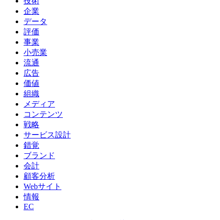
技術
企業
データ
評価
事業
小売業
流通
広告
価値
組織
メディア
コンテンツ
戦略
サービス設計
錯覚
ブランド
会計
顧客分析
Webサイト
情報
EC