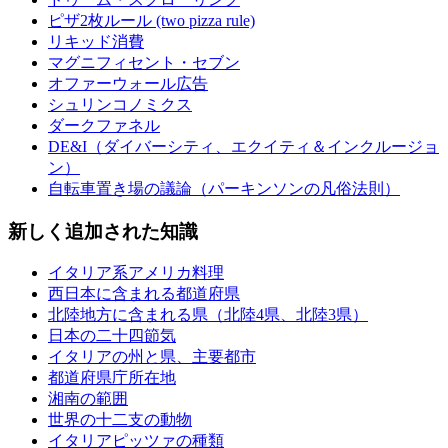
ピザ2枚ルール (two pizza rule)
リキッド消費
マグニフィセント・セブン
オファーウォール広告
シュリンコノミクス
ダークファネル
DE&I（ダイバーシティ、エクイティ＆インクルージョ
ン）
自転車置き場の議論（パーキンソンの凡俗法則）
新しく追加された知識
イタリア系アメリカ料理
西日本に含まれる都道府県
北陸地方に含まれる県（北陸4県、北陸3県）
日本の二十四節気
イタリアの州と県、主要都市
都道府県庁所在地
湘南の範囲
世界の十二支の動物
イタリアピッツァの種類