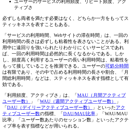
ユーザーのサービスの利用頻度、リピート頻度、アク
ティブさ
必ずしも両者を満たす必要はなく、どちらか一方をもってス
ティッキネスを表すこともある。
「サービスの利用時間、Webサイトの滞在時間」は、一回の
利用時間の長さは必ずしも粘着性を表さないことがある。利
用中に遠回りを強いられたりわかりにくいサービスであれ
ば、一回の利用時間は必然的に長くなるからである。しか
し、頻度高く利用するユーザーの長い利用時間は、粘着性を
もって接していることを推測できる。ユーザーの
可処分時間
は有限であり、その中で占める利用時間の長さや割合、「月
間総利用時間」などは、スティッキネスを表す指標として有
効である。
「利用頻度、アクティブさ」は、「
MAU（月間アクティブ
ユーザー数）
」「
WAU（週間アクティブユーザー数）
」
「
DAU（デイリーアクティブユーザー数）
」といった
アク
ティブユーザー数
の指標、「
DAU/MAU比率
」「WAU/MAU
比率」「ユーザー数あたりのセッション数」といったアクテ
ィブ率を表す指標などが用いられる。