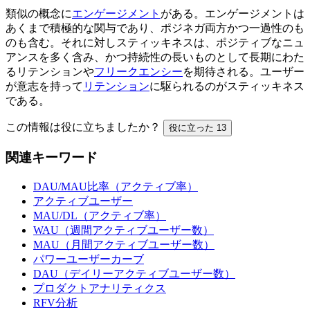
類似の概念に
エンゲージメント
がある。エンゲージメントは
あくまで積極的な関与であり、ポジネガ両方かつ一過性のも
のも含む。それに対しスティッキネスは、ポジティブなニュ
アンスを多く含み、かつ持続性の長いものとして長期にわた
るリテンションや
フリークエンシー
を期待される。ユーザー
が意志を持って
リテンション
に駆られるのがスティッキネス
である。
この情報は役に立ちましたか？
役に立った
13
関連キーワード
DAU/MAU比率（アクティブ率）
アクティブユーザー
MAU/DL（アクティブ率）
WAU（週間アクティブユーザー数）
MAU（月間アクティブユーザー数）
パワーユーザーカーブ
DAU（デイリーアクティブユーザー数）
プロダクトアナリティクス
RFV分析