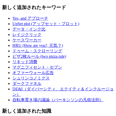
新しく追加されたキーワード
Yes, and アプローチ
UpSet plot (アップセット・プロット)
データ・インク比
レイジクリック
ケースワーカー
HRU (How are you?, 元気？)
ドゥーム・スクローリング
ピザ2枚ルール (two pizza rule)
リキッド消費
マグニフィセント・セブン
オファーウォール広告
シュリンコノミクス
ダークファネル
DE&I（ダイバーシティ、エクイティ＆インクルージョ
ン）
自転車置き場の議論（パーキンソンの凡俗法則）
新しく追加された知識