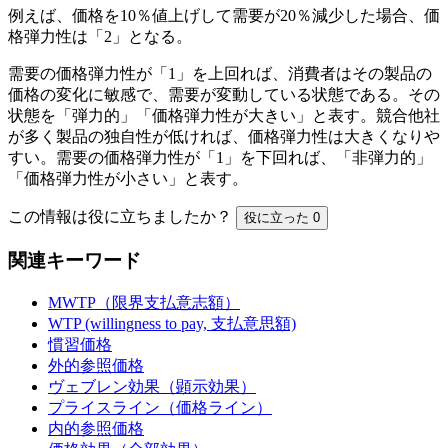
例えば、価格を10％値上げして需要が20％減少した場合、価
格弾力性は「2」となる。
需要の価格弾力性が「1」を上回れば、消費者はその製品の
価格の変化に敏感で、需要が変動している状態である。その
状態を「弾力的」「価格弾力性が大きい」と表す。競合他社
が多く製品の独自性が低ければ、価格弾力性は大きくなりや
すい。需要の価格弾力性が「1」を下回れば、「非弾力的」
「価格弾力性が小さい」と表す。
この情報は役に立ちましたか？
役に立った
0
関連キーワード
MWTP（限界支払意志額）
WTP (willingness to pay, 支払意思額)
慣習価格
外的参照価格
ヴェブレン効果（顕示効果）
プライスライン（価格ライン）
内的参照価格