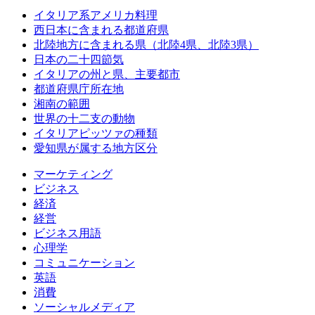
イタリア系アメリカ料理
西日本に含まれる都道府県
北陸地方に含まれる県（北陸4県、北陸3県）
日本の二十四節気
イタリアの州と県、主要都市
都道府県庁所在地
湘南の範囲
世界の十二支の動物
イタリアピッツァの種類
愛知県が属する地方区分
マーケティング
ビジネス
経済
経営
ビジネス用語
心理学
コミュニケーション
英語
消費
ソーシャルメディア