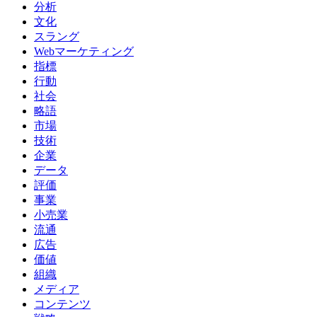
分析
文化
スラング
Webマーケティング
指標
行動
社会
略語
市場
技術
企業
データ
評価
事業
小売業
流通
広告
価値
組織
メディア
コンテンツ