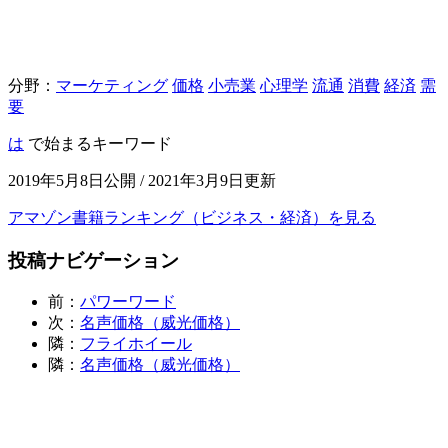
分野：
マーケティング
価格
小売業
心理学
流通
消費
経済
需
要
は
で始まるキーワード
2019年5月8日公開 / 2021年3月9日更新
アマゾン書籍ランキング（ビジネス・経済）を見る
投稿ナビゲーション
前：
パワーワード
次：
名声価格（威光価格）
隣：
フライホイール
隣：
名声価格（威光価格）