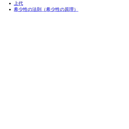
上代
希少性の法則（希少性の原理）