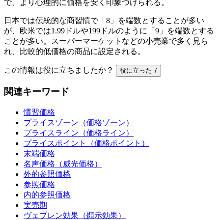
で、より心理的に価格を安く印象づけられる。
日本では伝統的な商習慣で「8」を端数とすることが多い
が、欧米では1.99ドルや199ドルのように「9」を端数とする
ことが多い。スーパーマーケットなどの小売業で多く見ら
れ、比較的低価格の商品に設定される。
この情報は役に立ちましたか？
役に立った
7
関連キーワード
慣習価格
プライスゾーン（価格ゾーン）
プライスライン（価格ライン）
プライスポイント（価格ポイント）
末端価格
名声価格（威光価格）
外的参照価格
参照価格
内的参照価格
実売期
ヴェブレン効果（顕示効果）