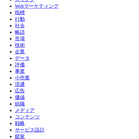
Webマーケティング
指標
行動
社会
略語
市場
技術
企業
データ
評価
事業
小売業
流通
広告
価値
組織
メディア
コンテンツ
戦略
サービス設計
錯覚