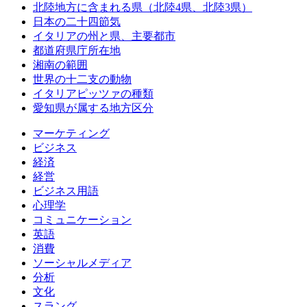
北陸地方に含まれる県（北陸4県、北陸3県）
日本の二十四節気
イタリアの州と県、主要都市
都道府県庁所在地
湘南の範囲
世界の十二支の動物
イタリアピッツァの種類
愛知県が属する地方区分
マーケティング
ビジネス
経済
経営
ビジネス用語
心理学
コミュニケーション
英語
消費
ソーシャルメディア
分析
文化
スラング