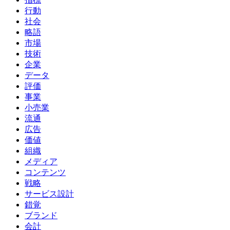
行動
社会
略語
市場
技術
企業
データ
評価
事業
小売業
流通
広告
価値
組織
メディア
コンテンツ
戦略
サービス設計
錯覚
ブランド
会計