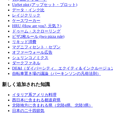
UpSet plot (アップセット・プロット)
データ・インク比
レイジクリック
ケースワーカー
HRU (How are you?, 元気？)
ドゥーム・スクローリング
ピザ2枚ルール (two pizza rule)
リキッド消費
マグニフィセント・セブン
オファーウォール広告
シュリンコノミクス
ダークファネル
DE&I（ダイバーシティ、エクイティ＆インクルージョ
自転車置き場の議論（パーキンソンの凡俗法則）
新しく追加された知識
イタリア系アメリカ料理
西日本に含まれる都道府県
北陸地方に含まれる県（北陸4県、北陸3県）
日本の二十四節気