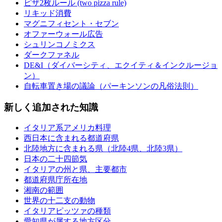
ピザ2枚ルール (two pizza rule)
リキッド消費
マグニフィセント・セブン
オファーウォール広告
シュリンコノミクス
ダークファネル
DE&I（ダイバーシティ、エクイティ＆インクルージョ
ン）
自転車置き場の議論（パーキンソンの凡俗法則）
新しく追加された知識
イタリア系アメリカ料理
西日本に含まれる都道府県
北陸地方に含まれる県（北陸4県、北陸3県）
日本の二十四節気
イタリアの州と県、主要都市
都道府県庁所在地
湘南の範囲
世界の十二支の動物
イタリアピッツァの種類
愛知県が属する地方区分