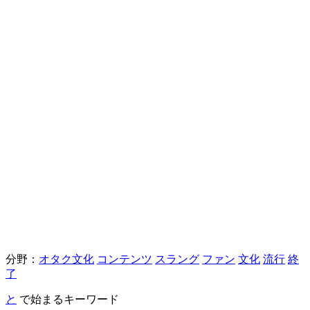
分野：
オタク文化
コンテンツ
スラング
ファン
文化
流行
終
了
と
で始まるキーワード