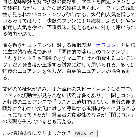
同じ趣味嗜好を持つ少数の愛好家、マニアを固定ファンとし
て獲得しながら、新たな層の獲得は見られず、ファンの流動
性が見られないコンテンツが該当する。爆発的人気を博して
いるわけではなく、少数のファンにより維持、あるいはやや
低迷し人気も徐々に下降気味に見えるものに対して用いられ
る傾向がある。
旬を過ぎたコンテンツに対する類似表現「
オワコン
」と同様
に主観的な表現であり、「閉鎖的で落ち目のコンテンツ」
「もうヒット作も期待できずマニアだけが消費するコンテン
ツ」だと発言者が主張する対象に対して用いられる。多くは
軽蔑のニュアンスを含むが、自虐的ニュアンスの場合もあ
る。
文化の多様化が進み、また流行のスピードも速くなる中で、
ファンの流動性が見られない状況は多くあり、「閉じコン」
と軽蔑のニュアンスで呼ぶことは適切ではない。自分の趣味
嗜好に合わない文化に対して尊重する風潮は徐々に見られる
ようになってきたが、発言者の寛容性のなさが「閉じコン」
の表現を生んでいるとも言える。
この情報は役に立ちましたか？
役に立った