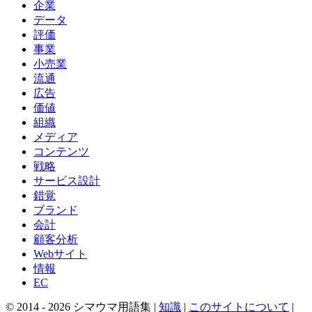
企業
データ
評価
事業
小売業
流通
広告
価値
組織
メディア
コンテンツ
戦略
サービス設計
錯覚
ブランド
会計
顧客分析
Webサイト
情報
EC
© 2014 -
2026
シマウマ用語集 |
知識
|
このサイトについて
|