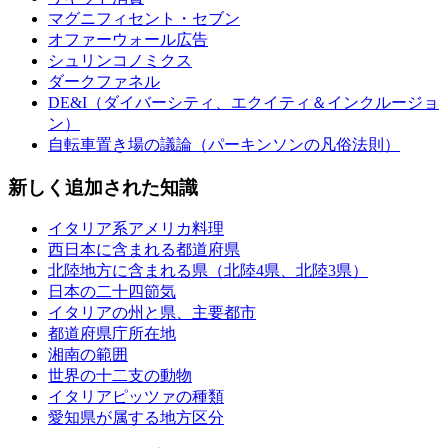
マグニフィセント・セブン
オファーウォール広告
シュリンコノミクス
ダークファネル
DE&I（ダイバーシティ、エクイティ＆インクルージョ
ン）
自転車置き場の議論（パーキンソンの凡俗法則）
新しく追加された知識
イタリア系アメリカ料理
西日本に含まれる都道府県
北陸地方に含まれる県（北陸4県、北陸3県）
日本の二十四節気
イタリアの州と県、主要都市
都道府県庁所在地
湘南の範囲
世界の十二支の動物
イタリアピッツァの種類
愛知県が属する地方区分