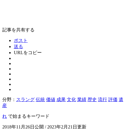
記事を共有する
ポスト
送る
URLをコピー
分野：
スラング
伝統
価値
成果
文化
業績
歴史
流行
評価
遺
産
れ
で始まるキーワード
2018年11月26日公開 / 2023年2月21日更新