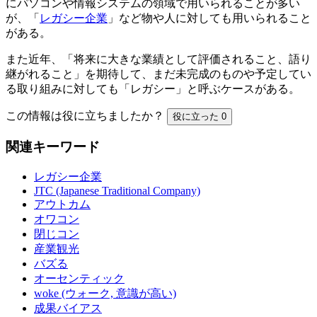
にパソコンや情報システムの領域で用いられることが多い
が、「
レガシー企業
」など物や人に対しても用いられること
がある。
また近年、「将来に大きな業績として評価されること、語り
継がれること」を期待して、まだ未完成のものや予定してい
る取り組みに対しても「レガシー」と呼ぶケースがある。
この情報は役に立ちましたか？
役に立った
0
関連キーワード
レガシー企業
JTC (Japanese Traditional Company)
アウトカム
オワコン
閉じコン
産業観光
バズる
オーセンティック
woke (ウォーク, 意識が高い)
成果バイアス