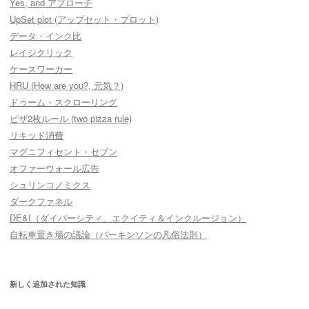
Yes, and アプローチ
UpSet plot (アップセット・プロット)
データ・インク比
レイジクリック
ケースワーカー
HRU (How are you?, 元気？)
ドゥーム・スクローリング
ピザ2枚ルール (two pizza rule)
リキッド消費
マグニフィセント・セブン
オファーウォール広告
シュリンコノミクス
ダークファネル
DE&I（ダイバーシティ、エクイティ＆インクルージョン）
自転車置き場の議論（パーキンソンの凡俗法則）
新しく追加された知識