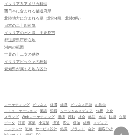
イタリア系アメリカ料理
西日本に含まれる都道府県
北陸地方に含まれる県（北陸4県、北陸3県）
日本の二十四節気
イタリアの州と県、主要都市
都道府県庁所在地
湘南の範囲
世界の十二支の動物
イタリアピッツァの種類
愛知県が属する地方区分
マーケティング
ビジネス
経済
経営
ビジネス用語
心理学
コミュニケーション
英語
消費
ソーシャルメディア
分析
文化
スラング
Webマーケティング
指標
行動
社会
略語
市場
技術
企業
データ
評価
事業
小売業
流通
広告
価値
組織
メディア
コンテンツ
戦略
サービス設計
錯覚
ブランド
会計
顧客分析
∧
Webサイト
情報
EC