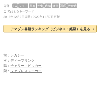
分野：
EC
シェア
共有
外食
店舗
経営
調理
飲食店
こ
で始まるキーワード
2018年12月3日公開 / 2022年11月7日更新
アマゾン書籍ランキング（ビジネス・経済）を見る
投
前：
レガシー
稿
次：
ディープリンク
ナ
隣：
チェリー・ピッカー
ビ
隣：
ファブレスメーカー
ゲ
ー
シ
ョ
ン