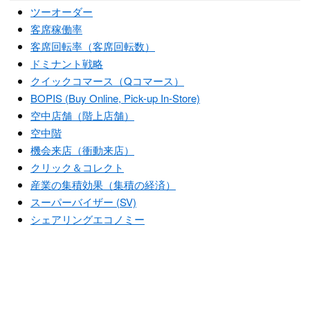
ツーオーダー
客席稼働率
客席回転率（客席回転数）
ドミナント戦略
クイックコマース（Qコマース）
BOPIS (Buy Online, Pick-up In-Store)
空中店舗（階上店舗）
空中階
機会来店（衝動来店）
クリック＆コレクト
産業の集積効果（集積の経済）
スーパーバイザー (SV)
シェアリングエコノミー