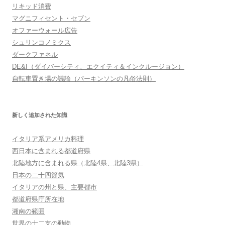
リキッド消費
マグニフィセント・セブン
オファーウォール広告
シュリンコノミクス
ダークファネル
DE&I（ダイバーシティ、エクイティ＆インクルージョン）
自転車置き場の議論（パーキンソンの凡俗法則）
新しく追加された知識
イタリア系アメリカ料理
西日本に含まれる都道府県
北陸地方に含まれる県（北陸4県、北陸3県）
日本の二十四節気
イタリアの州と県、主要都市
都道府県庁所在地
湘南の範囲
世界の十二支の動物