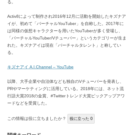
る。
Activ8によって制作され2016年12月に活動を開始したキズナア
イが、初めて「バーチャルYouTuber」を自称した。2017年に
は同様の仮想キャラクターを用いたYouTuberが多く登場し、
「バーチャルYouTuber/Vチューバー」というカテゴリーが生ま
れた。キズナアイは現在「バーチャルタレント」と称してい
る。
キズナアイ A.I.Channel – YouTube
以降、大手企業や自治体なども独自のVチューバーを発表し、
PRやマーケティングに活用している。2018年には、ネット流
行語大賞2018の金賞、#Twitterトレンド大賞ピックアップアワ
ードなどを受賞した。
この情報は役に立ちましたか？
役に立った
0