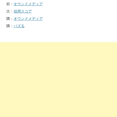
投
前：
オウンドメディア
稿
次：
信用スコア
ナ
隣：
オウンドメディア
ビ
隣：
バズる
ゲ
ー
シ
ョ
ン