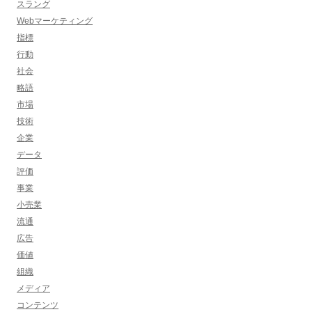
スラング
Webマーケティング
指標
行動
社会
略語
市場
技術
企業
データ
評価
事業
小売業
流通
広告
価値
組織
メディア
コンテンツ