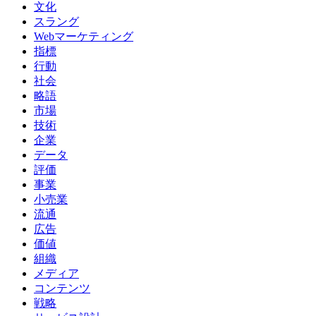
文化
スラング
Webマーケティング
指標
行動
社会
略語
市場
技術
企業
データ
評価
事業
小売業
流通
広告
価値
組織
メディア
コンテンツ
戦略