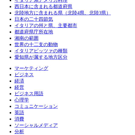
イタリア系アメリカ料理
西日本に含まれる都道府県
北陸地方に含まれる県（北陸4県、北陸3県）
日本の二十四節気
イタリアの州と県、主要都市
都道府県庁所在地
湘南の範囲
世界の十二支の動物
イタリアピッツァの種類
愛知県が属する地方区分
マーケティング
ビジネス
経済
経営
ビジネス用語
心理学
コミュニケーション
英語
消費
ソーシャルメディア
分析