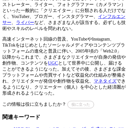
ストレーター、ライター、フォトグラファー（カメラマン）
といった一般的に「クリエイター」に分類される人だけでな
く、YouTuber、ブロガー、インスタグラマー、
インフルエン
サー
、
ライバー
など、さまざまな人が該当する。必ずしも技
術やスキルのレベルを問われない。
高速インターネット回線の普及、YouTubeやInstagram、
TikTokをはじめとしたソーシャルメディアやコンテンツプラ
ットフォームの進化と普及に伴い、2005年頃の「Web2.0」
以降からこれまで、さまざまなクリエイターが自身の発信や
創作物、コンテンツを
UGC
として世界中に公開し、届ける
ことができるようになった。加えてその後、さまざまな課金
プラットフォームや売買サイトなど収益化の仕組みが整備さ
れ、クリエイターが発信や創作物を収益化、
マネタイズ
でき
るようになり、クリエーター（個人）を中心とした経済圏が
形成されるようになった。
この情報は役に立ちましたか？
役に立った
関連キーワード