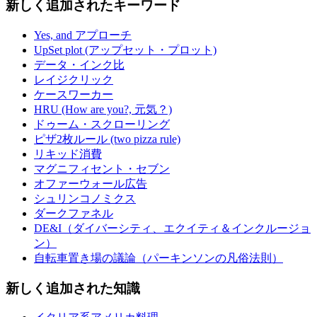
新しく追加されたキーワード
Yes, and アプローチ
UpSet plot (アップセット・プロット)
データ・インク比
レイジクリック
ケースワーカー
HRU (How are you?, 元気？)
ドゥーム・スクローリング
ピザ2枚ルール (two pizza rule)
リキッド消費
マグニフィセント・セブン
オファーウォール広告
シュリンコノミクス
ダークファネル
DE&I（ダイバーシティ、エクイティ＆インクルージョ
ン）
自転車置き場の議論（パーキンソンの凡俗法則）
新しく追加された知識