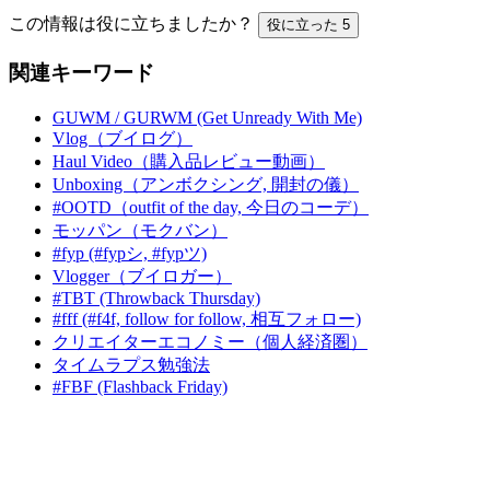
この情報は役に立ちましたか？
役に立った
5
関連キーワード
GUWM / GURWM (Get Unready With Me)
Vlog（ブイログ）
Haul Video（購入品レビュー動画）
Unboxing（アンボクシング, 開封の儀）
#OOTD（outfit of the day, 今日のコーデ）
モッパン（モクバン）
#fyp (#fypシ, #fypツ)
Vlogger（ブイロガー）
#TBT (Throwback Thursday)
#fff (#f4f, follow for follow, 相互フォロー)
クリエイターエコノミー（個人経済圏）
タイムラプス勉強法
#FBF (Flashback Friday)