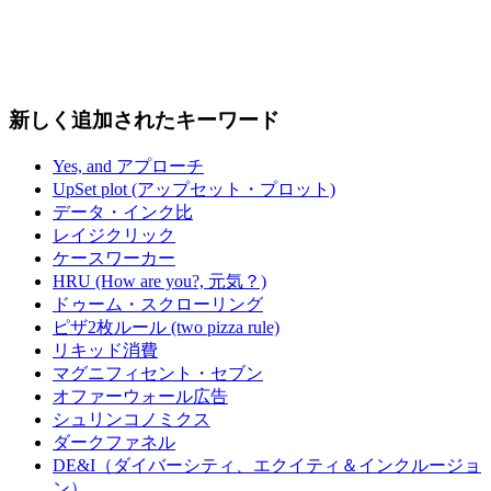
新しく追加されたキーワード
Yes, and アプローチ
UpSet plot (アップセット・プロット)
データ・インク比
レイジクリック
ケースワーカー
HRU (How are you?, 元気？)
ドゥーム・スクローリング
ピザ2枚ルール (two pizza rule)
リキッド消費
マグニフィセント・セブン
オファーウォール広告
シュリンコノミクス
ダークファネル
DE&I（ダイバーシティ、エクイティ＆インクルージョ
ン）