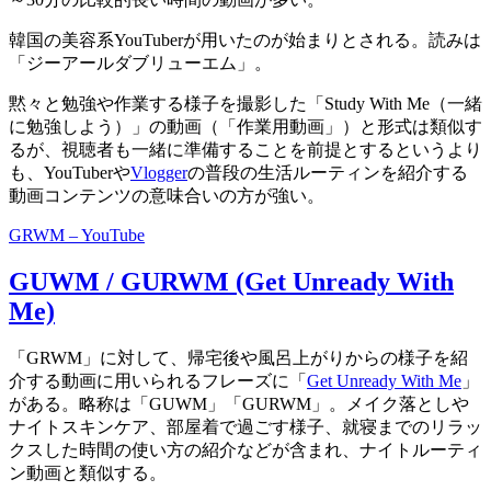
韓国の美容系YouTuberが用いたのが始まりとされる。読みは
「ジーアールダブリューエム」。
黙々と勉強や作業する様子を撮影した「Study With Me（一緒
に勉強しよう）」の動画（「作業用動画」）と形式は類似す
るが、視聴者も一緒に準備することを前提とするというより
も、YouTuberや
Vlogger
の普段の生活ルーティンを紹介する
動画コンテンツの意味合いの方が強い。
GRWM – YouTube
GUWM / GURWM (Get Unready With
Me)
「GRWM」に対して、帰宅後や風呂上がりからの様子を紹
介する動画に用いられるフレーズに「
Get Unready With Me
」
がある。略称は「GUWM」「GURWM」。メイク落としや
ナイトスキンケア、部屋着で過ごす様子、就寝までのリラッ
クスした時間の使い方の紹介などが含まれ、ナイトルーティ
ン動画と類似する。