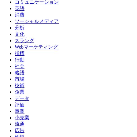
コミュニケーション
英語
消費
ソーシャルメディア
分析
文化
スラング
Webマーケティング
指標
行動
社会
略語
市場
技術
企業
データ
評価
事業
小売業
流通
広告
価値