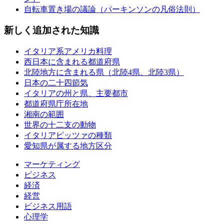
自転車置き場の議論（パーキンソンの凡俗法則）
新しく追加された知識
イタリア系アメリカ料理
西日本に含まれる都道府県
北陸地方に含まれる県（北陸4県、北陸3県）
日本の二十四節気
イタリアの州と県、主要都市
都道府県庁所在地
湘南の範囲
世界の十二支の動物
イタリアピッツァの種類
愛知県が属する地方区分
マーケティング
ビジネス
経済
経営
ビジネス用語
心理学