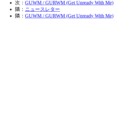
次：
GUWM / GURWM (Get Unready With Me)
隣：
ニュースレター
隣：
GUWM / GURWM (Get Unready With Me)