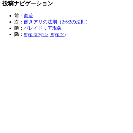
投稿ナビゲーション
前：
商流
次：
働きアリの法則（2:6:2の法則）
隣：
パレイドリア現象
隣：
#fyp (#fypシ, #fypツ)