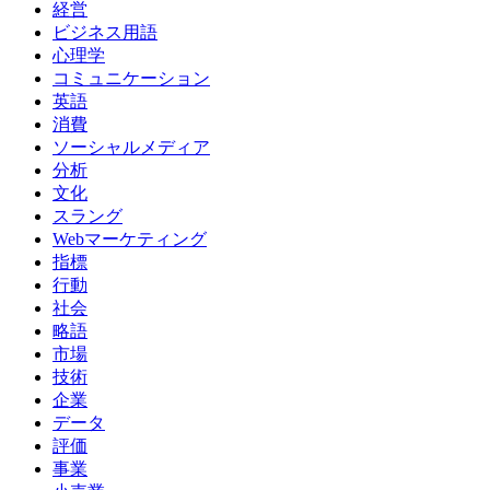
経営
ビジネス用語
心理学
コミュニケーション
英語
消費
ソーシャルメディア
分析
文化
スラング
Webマーケティング
指標
行動
社会
略語
市場
技術
企業
データ
評価
事業