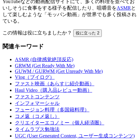
YouTubeなどの動画配信サイトにて、多くの料理を並べてお
いしそうに食事をする様子を配信したり、咀嚼音を
ASMR
と
して楽しむような「モッパン動画」が世界でも多く投稿され
ている。
この情報は役に立ちましたか？
役に立った
2
関連キーワード
ASMR (自律感覚絶頂反応)
GRWM (Get Ready With Me)
GUWM / GURWM (Get Unready With Me)
Vlog（ブイログ）
ファスト映画（あらすじ紹介動画）
Haul Video（購入品レビュー動画）
ファストコンテンツ
インフォマーシャル
フュージョン料理（多国籍料理）
コメ返（コメ返し）
クリエイターエコノミー（個人経済圏）
タイムラプス勉強法
UGC (User Generated Content, ユーザー生成コンテンツ)