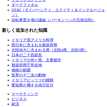
ダークファネル
DE&I（ダイバーシティ、エクイティ＆インクルージョ
ン）
自転車置き場の議論（パーキンソンの凡俗法則）
新しく追加された知識
イタリア系アメリカ料理
西日本に含まれる都道府県
北陸地方に含まれる県（北陸4県、北陸3県）
日本の二十四節気
イタリアの州と県、主要都市
都道府県庁所在地
湘南の範囲
世界の十二支の動物
イタリアピッツァの種類
愛知県が属する地方区分
マーケティング
ビジネス
経済