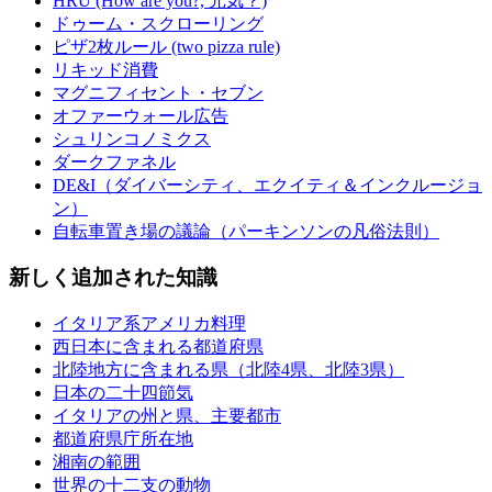
HRU (How are you?, 元気？)
ドゥーム・スクローリング
ピザ2枚ルール (two pizza rule)
リキッド消費
マグニフィセント・セブン
オファーウォール広告
シュリンコノミクス
ダークファネル
DE&I（ダイバーシティ、エクイティ＆インクルージョ
ン）
自転車置き場の議論（パーキンソンの凡俗法則）
新しく追加された知識
イタリア系アメリカ料理
西日本に含まれる都道府県
北陸地方に含まれる県（北陸4県、北陸3県）
日本の二十四節気
イタリアの州と県、主要都市
都道府県庁所在地
湘南の範囲
世界の十二支の動物