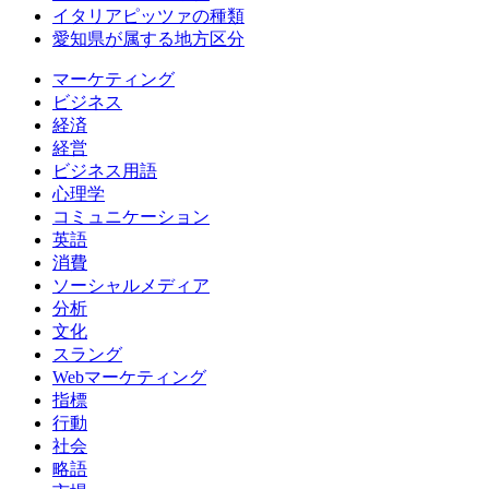
イタリアピッツァの種類
愛知県が属する地方区分
マーケティング
ビジネス
経済
経営
ビジネス用語
心理学
コミュニケーション
英語
消費
ソーシャルメディア
分析
文化
スラング
Webマーケティング
指標
行動
社会
略語