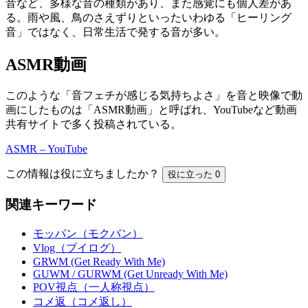
音など、多様な音の種類があり、また感覚にも個人差があ
る。雨や風、鳥のさえずりといったいわゆる「ヒーリング
音」ではなく、日常生活で発する音が多い。
ASMR動画
このような「音フェチが感じる気持ちよさ」を音と映像で動
画にしたものは「ASMR動画」と呼ばれ、YouTubeなど動画
共有サイトで多く投稿されている。
ASMR – YouTube
この情報は役に立ちましたか？
役に立った
0
関連キーワード
モッパン（モクバン）
Vlog（ブイログ）
GRWM (Get Ready With Me)
GUWM / GURWM (Get Unready With Me)
POV視点（一人称視点）
コメ返（コメ返し）