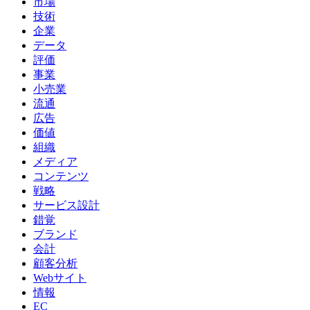
市場
技術
企業
データ
評価
事業
小売業
流通
広告
価値
組織
メディア
コンテンツ
戦略
サービス設計
錯覚
ブランド
会計
顧客分析
Webサイト
情報
EC