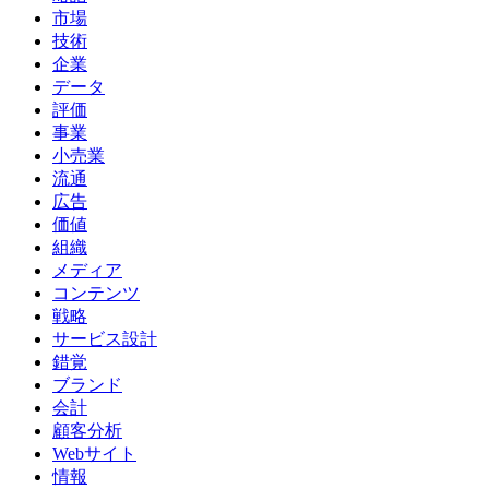
市場
技術
企業
データ
評価
事業
小売業
流通
広告
価値
組織
メディア
コンテンツ
戦略
サービス設計
錯覚
ブランド
会計
顧客分析
Webサイト
情報