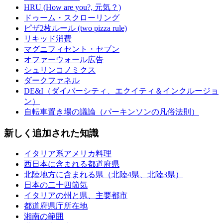
HRU (How are you?, 元気？)
ドゥーム・スクローリング
ピザ2枚ルール (two pizza rule)
リキッド消費
マグニフィセント・セブン
オファーウォール広告
シュリンコノミクス
ダークファネル
DE&I（ダイバーシティ、エクイティ＆インクルージョ
ン）
自転車置き場の議論（パーキンソンの凡俗法則）
新しく追加された知識
イタリア系アメリカ料理
西日本に含まれる都道府県
北陸地方に含まれる県（北陸4県、北陸3県）
日本の二十四節気
イタリアの州と県、主要都市
都道府県庁所在地
湘南の範囲