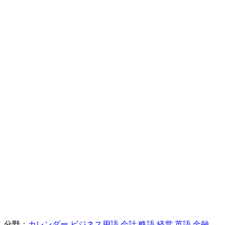
分野：
カレンダー
ビジネス用語
会計
略語
経営
英語
金融