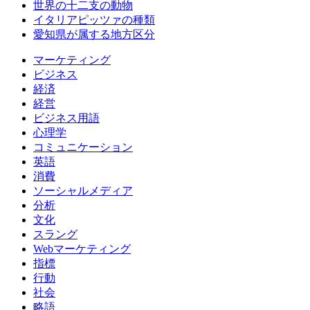
世界の十二支の動物
イタリアピッツァの種類
愛知県が属する地方区分
マーケティング
ビジネス
経済
経営
ビジネス用語
心理学
コミュニケーション
英語
消費
ソーシャルメディア
分析
文化
スラング
Webマーケティング
指標
行動
社会
略語