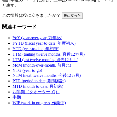
と表す。
この情報は役に立ちましたか？
役に立った
関連キーワード
YoY (year-over-year, 前年比)
FYTD (fiscal year-to-date, 年度初来)
YTD (year-to-date, 年初来)
TTM (trailing twelve months, 直近12カ月)
LTM (last twelve months, 過去12カ月)
MoM (month-over-month, 前月比)
YTG (year-to-go)
NTM (next twelve months, 今後12カ月)
PTD (period to date, 期間累計)
MTD (month-to-date, 月初来)
四半期（クオーター, Q）
半期
WIP (work in progress, 作業中)