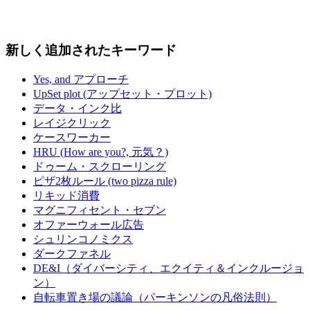
新しく追加されたキーワード
Yes, and アプローチ
UpSet plot (アップセット・プロット)
データ・インク比
レイジクリック
ケースワーカー
HRU (How are you?, 元気？)
ドゥーム・スクローリング
ピザ2枚ルール (two pizza rule)
リキッド消費
マグニフィセント・セブン
オファーウォール広告
シュリンコノミクス
ダークファネル
DE&I（ダイバーシティ、エクイティ＆インクルージョ
ン）
自転車置き場の議論（パーキンソンの凡俗法則）