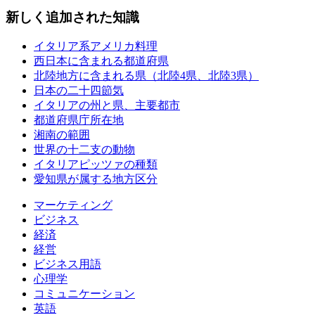
新しく追加された知識
イタリア系アメリカ料理
西日本に含まれる都道府県
北陸地方に含まれる県（北陸4県、北陸3県）
日本の二十四節気
イタリアの州と県、主要都市
都道府県庁所在地
湘南の範囲
世界の十二支の動物
イタリアピッツァの種類
愛知県が属する地方区分
マーケティング
ビジネス
経済
経営
ビジネス用語
心理学
コミュニケーション
英語