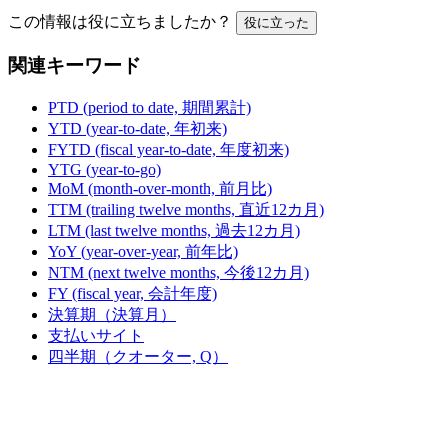
この情報は役に立ちましたか？
役に立った
関連キーワード
PTD (period to date, 期間累計)
YTD (year-to-date, 年初来)
FYTD (fiscal year-to-date, 年度初来)
YTG (year-to-go)
MoM (month-over-month, 前月比)
TTM (trailing twelve months, 直近12カ月)
LTM (last twelve months, 過去12カ月)
YoY (year-over-year, 前年比)
NTM (next twelve months, 今後12カ月)
FY (fiscal year, 会計年度)
決算期（決算月）
支払いサイト
四半期（クオーター, Q）