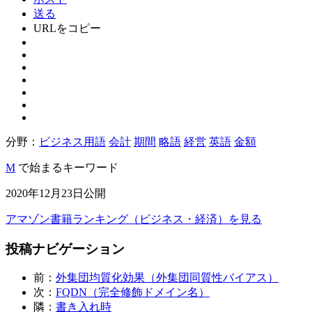
送る
URLをコピー
分野：
ビジネス用語
会計
期間
略語
経営
英語
金額
M
で始まるキーワード
2020年12月23日公開
アマゾン書籍ランキング（ビジネス・経済）を見る
投稿ナビゲーション
前：
外集団均質化効果（外集団同質性バイアス）
次：
FQDN（完全修飾ドメイン名）
隣：
書き入れ時