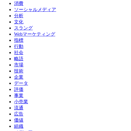
消費
ソーシャルメディア
分析
文化
スラング
Webマーケティング
指標
行動
社会
略語
市場
技術
企業
データ
評価
事業
小売業
流通
広告
価値
組織