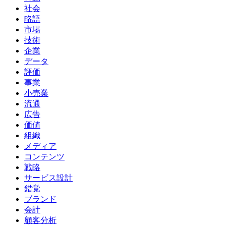
社会
略語
市場
技術
企業
データ
評価
事業
小売業
流通
広告
価値
組織
メディア
コンテンツ
戦略
サービス設計
錯覚
ブランド
会計
顧客分析