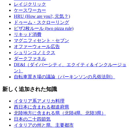
レイジクリック
ケースワーカー
HRU (How are you?, 元気？)
ドゥーム・スクローリング
ピザ2枚ルール (two pizza rule)
リキッド消費
マグニフィセント・セブン
オファーウォール広告
シュリンコノミクス
ダークファネル
DE&I（ダイバーシティ、エクイティ＆インクルージョ
ン）
自転車置き場の議論（パーキンソンの凡俗法則）
新しく追加された知識
イタリア系アメリカ料理
西日本に含まれる都道府県
北陸地方に含まれる県（北陸4県、北陸3県）
日本の二十四節気
イタリアの州と県、主要都市