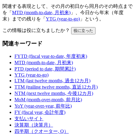
関連する表現として、その月の初日から同月のその時点まで
を「
MTD (month-to-date, 月初来)
」、今日から年末（年度
末）までの残りを「
YTG (year-to-go)
」という。
この情報は役に立ちましたか？
役に立った
関連キーワード
FYTD (fiscal year-to-date, 年度初来)
MTD (month-to-date, 月初来)
PTD (period to date, 期間累計)
YTG (year-to-go)
LTM (last twelve months, 過去12カ月)
TTM (trailing twelve months, 直近12カ月)
NTM (next twelve months, 今後12カ月)
MoM (month-over-month, 前月比)
YoY (year-over-year, 前年比)
FY (fiscal year, 会計年度)
支払いサイト
決算期（決算月）
四半期（クオーター, Q）