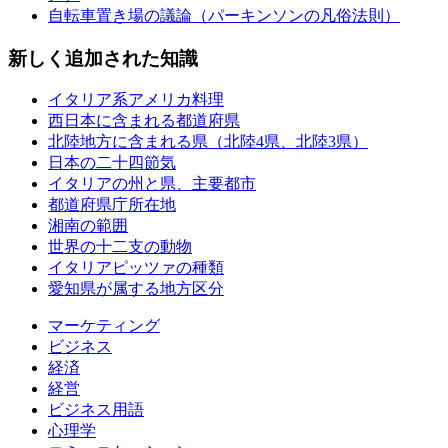
自転車置き場の議論（パーキンソンの凡俗法則）
新しく追加された知識
イタリア系アメリカ料理
西日本に含まれる都道府県
北陸地方に含まれる県（北陸4県、北陸3県）
日本の二十四節気
イタリアの州と県、主要都市
都道府県庁所在地
湘南の範囲
世界の十二支の動物
イタリアピッツァの種類
愛知県が属する地方区分
マーケティング
ビジネス
経済
経営
ビジネス用語
心理学