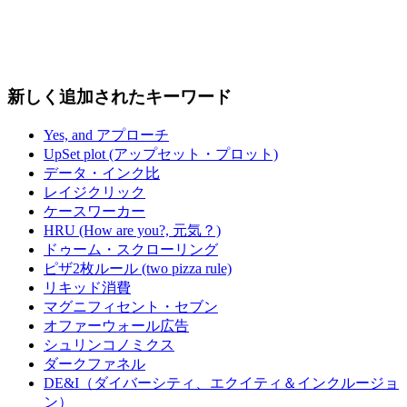
新しく追加されたキーワード
Yes, and アプローチ
UpSet plot (アップセット・プロット)
データ・インク比
レイジクリック
ケースワーカー
HRU (How are you?, 元気？)
ドゥーム・スクローリング
ピザ2枚ルール (two pizza rule)
リキッド消費
マグニフィセント・セブン
オファーウォール広告
シュリンコノミクス
ダークファネル
DE&I（ダイバーシティ、エクイティ＆インクルージョ
ン）