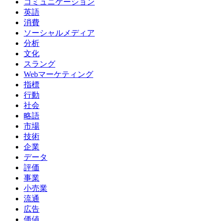
コミュニケーション
英語
消費
ソーシャルメディア
分析
文化
スラング
Webマーケティング
指標
行動
社会
略語
市場
技術
企業
データ
評価
事業
小売業
流通
広告
価値