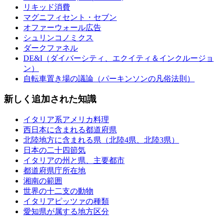
リキッド消費
マグニフィセント・セブン
オファーウォール広告
シュリンコノミクス
ダークファネル
DE&I（ダイバーシティ、エクイティ＆インクルージョ
ン）
自転車置き場の議論（パーキンソンの凡俗法則）
新しく追加された知識
イタリア系アメリカ料理
西日本に含まれる都道府県
北陸地方に含まれる県（北陸4県、北陸3県）
日本の二十四節気
イタリアの州と県、主要都市
都道府県庁所在地
湘南の範囲
世界の十二支の動物
イタリアピッツァの種類
愛知県が属する地方区分