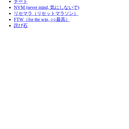
チート
NVM (never mind, 気にしないで)
リセマラ（リセットマラソン）
FTW（for the win, ○○最高）
詫び石