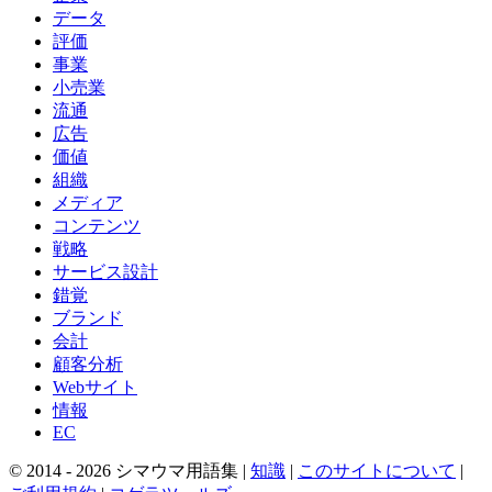
データ
評価
事業
小売業
流通
広告
価値
組織
メディア
コンテンツ
戦略
サービス設計
錯覚
ブランド
会計
顧客分析
Webサイト
情報
EC
© 2014 -
2026
シマウマ用語集 |
知識
|
このサイトについて
|