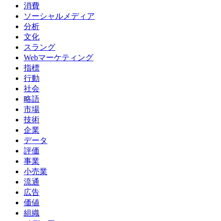
消費
ソーシャルメディア
分析
文化
スラング
Webマーケティング
指標
行動
社会
略語
市場
技術
企業
データ
評価
事業
小売業
流通
広告
価値
組織