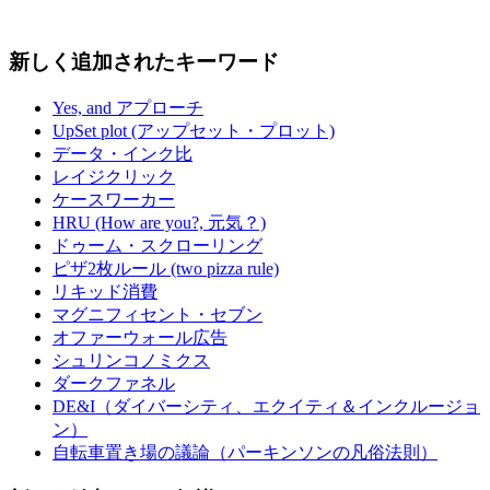
新しく追加されたキーワード
Yes, and アプローチ
UpSet plot (アップセット・プロット)
データ・インク比
レイジクリック
ケースワーカー
HRU (How are you?, 元気？)
ドゥーム・スクローリング
ピザ2枚ルール (two pizza rule)
リキッド消費
マグニフィセント・セブン
オファーウォール広告
シュリンコノミクス
ダークファネル
DE&I（ダイバーシティ、エクイティ＆インクルージョ
ン）
自転車置き場の議論（パーキンソンの凡俗法則）