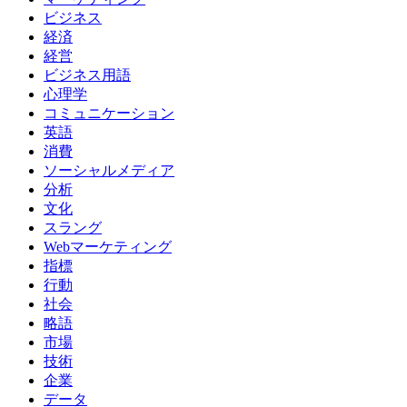
ビジネス
経済
経営
ビジネス用語
心理学
コミュニケーション
英語
消費
ソーシャルメディア
分析
文化
スラング
Webマーケティング
指標
行動
社会
略語
市場
技術
企業
データ