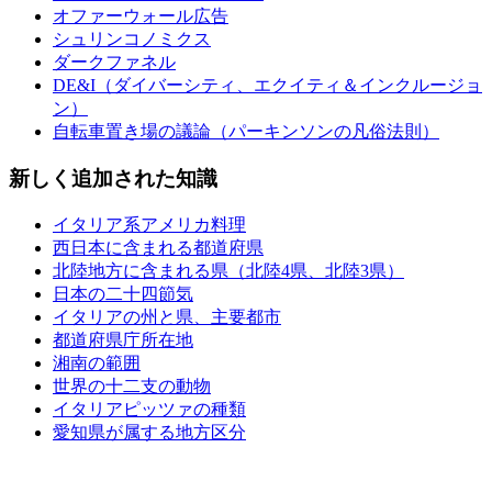
オファーウォール広告
シュリンコノミクス
ダークファネル
DE&I（ダイバーシティ、エクイティ＆インクルージョ
ン）
自転車置き場の議論（パーキンソンの凡俗法則）
新しく追加された知識
イタリア系アメリカ料理
西日本に含まれる都道府県
北陸地方に含まれる県（北陸4県、北陸3県）
日本の二十四節気
イタリアの州と県、主要都市
都道府県庁所在地
湘南の範囲
世界の十二支の動物
イタリアピッツァの種類
愛知県が属する地方区分