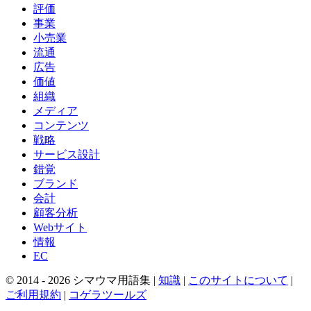
評価
事業
小売業
流通
広告
価値
組織
メディア
コンテンツ
戦略
サービス設計
錯覚
ブランド
会計
顧客分析
Webサイト
情報
EC
© 2014 -
2026
シマウマ用語集 |
知識
|
このサイトについて
|
ご利用規約
|
コゲラツールズ