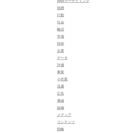
Webマーケティング
指標
行動
社会
略語
市場
技術
企業
データ
評価
事業
小売業
流通
広告
価値
組織
メディア
コンテンツ
戦略