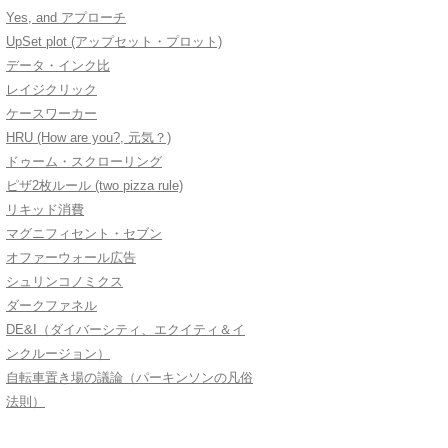
Yes, and アプローチ
UpSet plot (アップセット・プロット)
データ・インク比
レイジクリック
ケースワーカー
HRU (How are you?, 元気？)
ドゥーム・スクローリング
ピザ2枚ルール (two pizza rule)
リキッド消費
マグニフィセント・セブン
オファーウォール広告
シュリンコノミクス
ダークファネル
DE&I（ダイバーシティ、エクイティ＆イ
ンクルージョン）
自転車置き場の議論（パーキンソンの凡俗
法則）