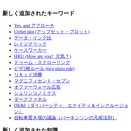
新しく追加されたキーワード
Yes, and アプローチ
UpSet plot (アップセット・プロット)
データ・インク比
レイジクリック
ケースワーカー
HRU (How are you?, 元気？)
ドゥーム・スクローリング
ピザ2枚ルール (two pizza rule)
リキッド消費
マグニフィセント・セブン
オファーウォール広告
シュリンコノミクス
ダークファネル
DE&I（ダイバーシティ、エクイティ＆インクルージョ
ン）
自転車置き場の議論（パーキンソンの凡俗法則）
新しく追加された知識