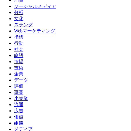
消費
ソーシャルメディア
分析
文化
スラング
Webマーケティング
指標
行動
社会
略語
市場
技術
企業
データ
評価
事業
小売業
流通
広告
価値
組織
メディア