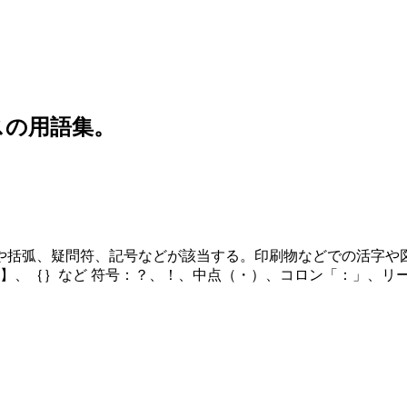
スの用語集。
や括弧、疑問符、記号などが該当する。印刷物などでの活字や
】、｛｝など 符号：？、！、中点（・）、コロン「：」、リー 