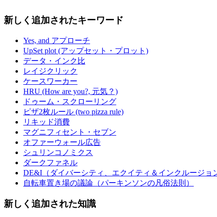
新しく追加されたキーワード
Yes, and アプローチ
UpSet plot (アップセット・プロット)
データ・インク比
レイジクリック
ケースワーカー
HRU (How are you?, 元気？)
ドゥーム・スクローリング
ピザ2枚ルール (two pizza rule)
リキッド消費
マグニフィセント・セブン
オファーウォール広告
シュリンコノミクス
ダークファネル
DE&I（ダイバーシティ、エクイティ＆インクルージョ
自転車置き場の議論（パーキンソンの凡俗法則）
新しく追加された知識