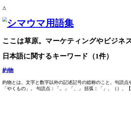
∧
ここは草原。マーケティングやビジネ
日本語
に関するキーワード（1件）
約物
約物とは、文字と数字以外の記述記号の総称のこと。句読点
「やくもの」。 句読点：「。」「、」 括弧：「」、（）、【