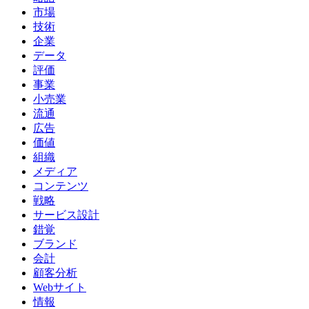
市場
技術
企業
データ
評価
事業
小売業
流通
広告
価値
組織
メディア
コンテンツ
戦略
サービス設計
錯覚
ブランド
会計
顧客分析
Webサイト
情報