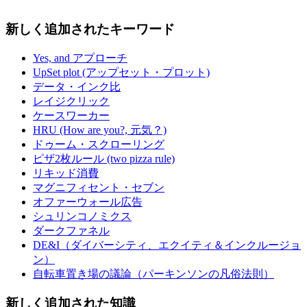
新しく追加されたキーワード
Yes, and アプローチ
UpSet plot (アップセット・プロット)
データ・インク比
レイジクリック
ケースワーカー
HRU (How are you?, 元気？)
ドゥーム・スクローリング
ピザ2枚ルール (two pizza rule)
リキッド消費
マグニフィセント・セブン
オファーウォール広告
シュリンコノミクス
ダークファネル
DE&I（ダイバーシティ、エクイティ＆インクルージョ
ン）
自転車置き場の議論（パーキンソンの凡俗法則）
新しく追加された知識