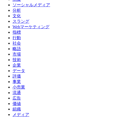
ソーシャルメディア
分析
文化
スラング
Webマーケティング
指標
行動
社会
略語
市場
技術
企業
データ
評価
事業
小売業
流通
広告
価値
組織
メディア