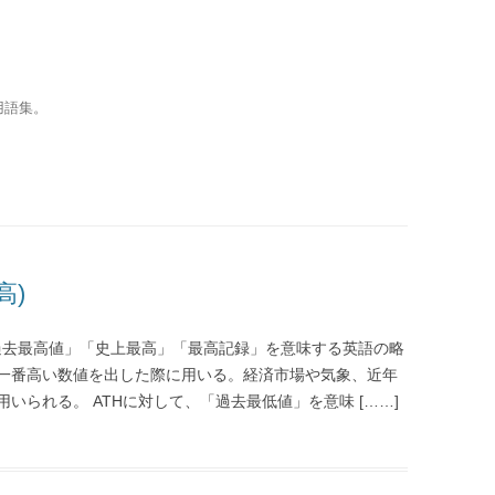
用語集。
最高)
の略で、「過去最高値」「史上最高」「最高記録」を意味する英語の略
一番高い数値を出した際に用いる。経済市場や気象、近年
いられる。 ATHに対して、「過去最低値」を意味 [……]