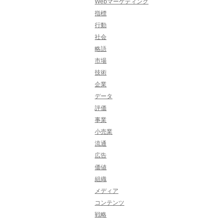
Webマーケティング
指標
行動
社会
略語
市場
技術
企業
データ
評価
事業
小売業
流通
広告
価値
組織
メディア
コンテンツ
戦略