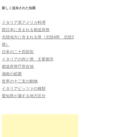
新しく追加された知識
イタリア系アメリカ料理
西日本に含まれる都道府県
北陸地方に含まれる県（北陸4県、北陸3
県）
日本の二十四節気
イタリアの州と県、主要都市
都道府県庁所在地
湘南の範囲
世界の十二支の動物
イタリアピッツァの種類
愛知県が属する地方区分