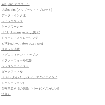
Yes, and アプローチ
UpSet plot (アップセット・プロット)
データ・インク比
レイジクリック
ケースワーカー
HRU (How are you?, 元気？)
ドゥーム・スクローリング
ピザ2枚ルール (two pizza rule)
リキッド消費
マグニフィセント・セブン
オファーウォール広告
シュリンコノミクス
ダークファネル
DE&I（ダイバーシティ、エクイティ＆イ
ンクルージョン）
自転車置き場の議論（パーキンソンの凡俗
法則）