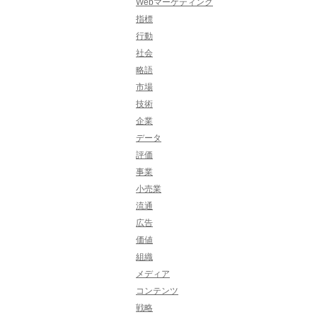
Webマーケティング
指標
行動
社会
略語
市場
技術
企業
データ
評価
事業
小売業
流通
広告
価値
組織
メディア
コンテンツ
戦略