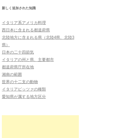
新しく追加された知識
イタリア系アメリカ料理
西日本に含まれる都道府県
北陸地方に含まれる県（北陸4県、北陸3
県）
日本の二十四節気
イタリアの州と県、主要都市
都道府県庁所在地
湘南の範囲
世界の十二支の動物
イタリアピッツァの種類
愛知県が属する地方区分