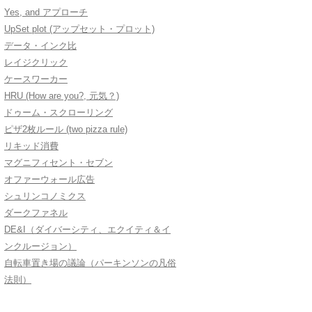
Yes, and アプローチ
UpSet plot (アップセット・プロット)
データ・インク比
レイジクリック
ケースワーカー
HRU (How are you?, 元気？)
ドゥーム・スクローリング
ピザ2枚ルール (two pizza rule)
リキッド消費
マグニフィセント・セブン
オファーウォール広告
シュリンコノミクス
ダークファネル
DE&I（ダイバーシティ、エクイティ＆イ
ンクルージョン）
自転車置き場の議論（パーキンソンの凡俗
法則）